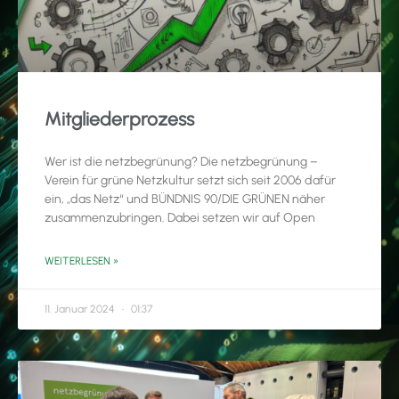
Mitgliederprozess
Wer ist die netzbegrünung? Die netzbegrünung –
Verein für grüne Netzkultur setzt sich seit 2006 dafür
ein, „das Netz“ und BÜNDNIS 90/DIE GRÜNEN näher
zusammenzubringen. Dabei setzen wir auf Open
WEITERLESEN »
11. Januar 2024
01:37