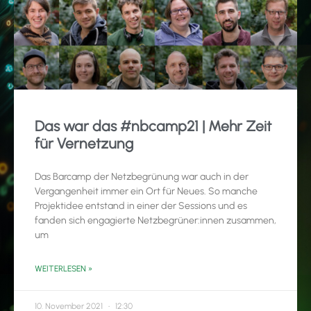
Das war das #nbcamp21 | Mehr Zeit
für Vernetzung
Das Barcamp der Netzbegrünung war auch in der
Vergangenheit immer ein Ort für Neues. So manche
Projektidee entstand in einer der Sessions und es
fanden sich engagierte Netzbegrüner:innen zusammen,
um
WEITERLESEN »
10. November 2021
12:30