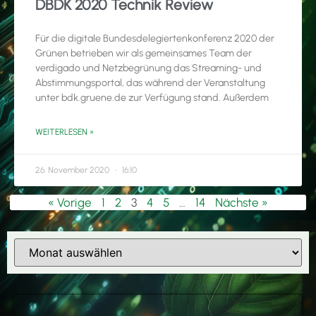
DBDK 2020 Technik Review
Für die digitale Bundesdelegiertenkonferenz 2020 der
Grünen betrieben wir als gemeinsames Team der
verdigado und Netzbegrünung das Streaming- und
Abstimmungsportal, das während der Veranstaltung
unter bdk.gruene.de zur Verfügung stand. Außerdem
WEITERLESEN »
26. November 2020
16:10
« Vorige
1
2
3
4
5
…
14
Nächste »