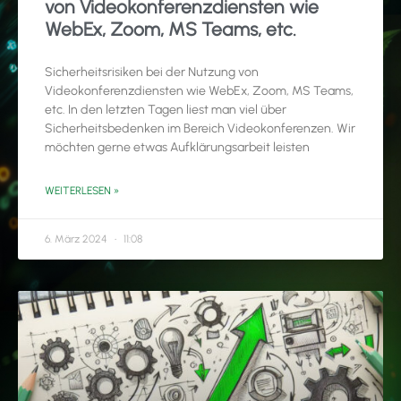
von Videokonferenzdiensten wie
WebEx, Zoom, MS Teams, etc.
Sicherheitsrisiken bei der Nutzung von
Videokonferenzdiensten wie WebEx, Zoom, MS Teams,
etc. In den letzten Tagen liest man viel über
Sicherheitsbedenken im Bereich Videokonferenzen. Wir
möchten gerne etwas Aufklärungsarbeit leisten
WEITERLESEN »
6. März 2024
11:08