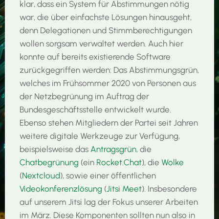
klar, dass ein System für Abstimmungen nötig
war, die über einfachste Lösungen hinausgeht,
denn Delegationen und Stimmberechtigungen
wollen sorgsam verwaltet werden. Auch hier
konnte auf bereits existierende Software
zurückgegriffen werden: Das Abstimmungsgrün,
welches im Frühsommer 2020 von Personen aus
der Netzbegrünung im Auftrag der
Bundesgeschäftsstelle entwickelt wurde.
Ebenso stehen Mitgliedern der Partei seit Jahren
weitere digitale Werkzeuge zur Verfügung,
beispielsweise das
Antragsgrün
, die
Chatbegrünung
(ein
Rocket.Chat
), die
Wolke
(
Nextcloud
), sowie einer öffentlichen
Videokonferenzlösung
(
Jitsi Meet
). Insbesondere
auf unserem Jitsi lag der Fokus unserer Arbeiten
im März. Diese Komponenten sollten nun also in