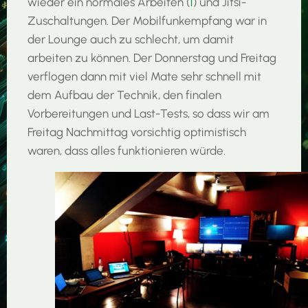
wieder ein normales Arbeiten (
1
) und Jitsi-
Zuschaltungen. Der Mobilfunkempfang war in
der Lounge auch zu schlecht, um damit
arbeiten zu können. Der Donnerstag und Freitag
verflogen dann mit viel Mate sehr schnell mit
dem Aufbau der Technik, den finalen
Vorbereitungen und Last-Tests, so dass wir am
Freitag Nachmittag vorsichtig optimistisch
waren, dass alles funktionieren würde.