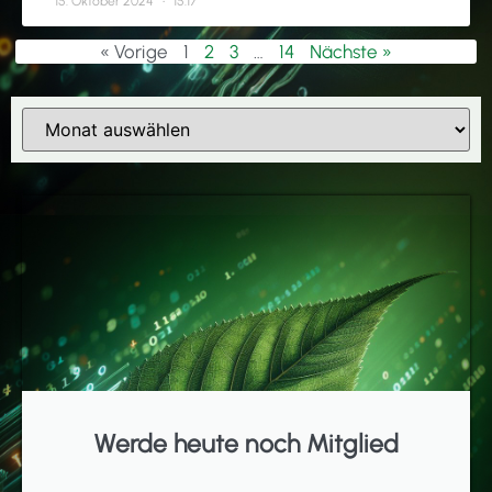
15. Oktober 2024
15:17
« Vorige
1
2
3
…
14
Nächste »
Werde heute noch Mitglied