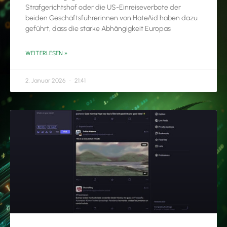
Strafgerichtshof oder die US-Einreiseverbote der
beiden Geschäftsführerinnen von HateAid haben dazu
geführt, dass die starke Abhängigkeit Europas
WEITERLESEN »
2. Januar 2026
21:41