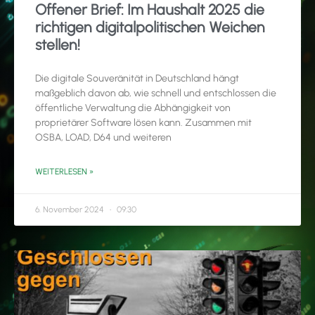
Offener Brief: Im Haushalt 2025 die
richtigen digitalpolitischen Weichen
stellen!
Die digitale Souveränität in Deutschland hängt
maßgeblich davon ab, wie schnell und entschlossen die
öffentliche Verwaltung die Abhängigkeit von
proprietärer Software lösen kann. Zusammen mit
OSBA, LOAD, D64 und weiteren
WEITERLESEN »
6. November 2024
09:30