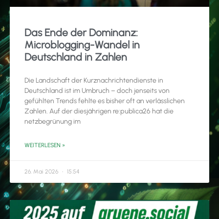
Das Ende der Dominanz:
Microblogging-Wandel in
Deutschland in Zahlen
Die Landschaft der Kurznachrichtendienste in
Deutschland ist im Umbruch – doch jenseits von
gefühlten Trends fehlte es bisher oft an verlässlichen
Zahlen. Auf der diesjährigen re:publica26 hat die
netzbegrünung im
WEITERLESEN »
26. Mai 2026
15:54