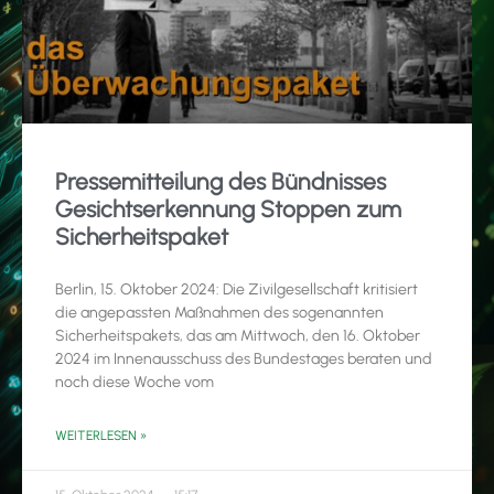
Pressemitteilung des Bündnisses
Gesichtserkennung Stoppen zum
Sicherheitspaket
Berlin, 15. Oktober 2024: Die Zivilgesellschaft kritisiert
die angepassten Maßnahmen des sogenannten
Sicherheitspakets, das am Mittwoch, den 16. Oktober
2024 im Innenausschuss des Bundestages beraten und
noch diese Woche vom
WEITERLESEN »