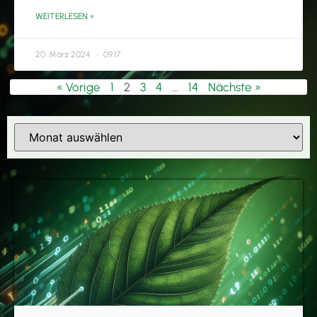
WEITERLESEN »
20. März 2024
09:17
« Vorige
1
2
3
4
…
14
Nächste »