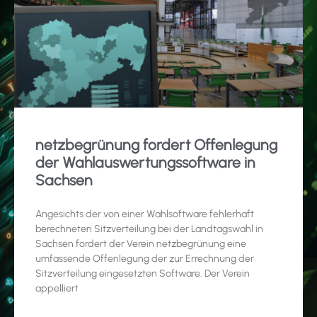
netzbegrünung fordert Offenlegung
der Wahlauswertungssoftware in
Sachsen
Angesichts der von einer Wahlsoftware fehlerhaft
berechneten Sitzverteilung bei der Landtagswahl in
Sachsen fordert der Verein netzbegrünung eine
umfassende Offenlegung der zur Errechnung der
Sitzverteilung eingesetzten Software. Der Verein
appelliert