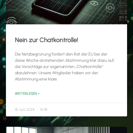
Nein zur Chatkontrolle!
Die Netzbegrünung fordert den Rat der EU bei der
diese Woche anstehenden Abstimmung klar dazu auf,
die Vorschläge zur sogenannten „Chatkontrolle“
abzulehnen. Unsere Mitglieder haben vor der
Abstimmung eine klare
WEITERLESEN »
18. Juni 2024
15:38