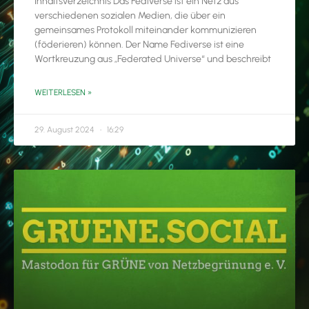
Inhaltsverzeichnis Das Fediverse ist ein Netz aus
verschiedenen sozialen Medien, die über ein
gemeinsames Protokoll miteinander kommunizieren
(föderieren) können. Der Name Fediverse ist eine
Wortkreuzung aus „Federated Universe“ und beschreibt
WEITERLESEN »
29. August 2024
16:29