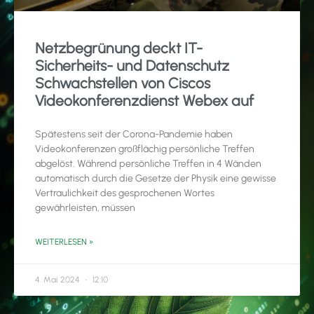
Netzbegrünung deckt IT-
Sicherheits- und Datenschutz
Schwachstellen von Ciscos
Videokonferenzdienst Webex auf
Spätestens seit der Corona-Pandemie haben
Videokonferenzen großflächig persönliche Treffen
abgelöst. Während persönliche Treffen in 4 Wänden
automatisch durch die Gesetze der Physik eine gewisse
Vertraulichkeit des gesprochenen Wortes
gewährleisten, müssen
WEITERLESEN »
4. Mai 2024
12:10