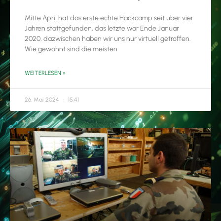
Mitte April hat das erste echte Hackcamp seit über vier
Jahren stattgefunden, das letzte war Ende Januar
2020, dazwischen haben wir uns nur virtuell getroffen.
Wie gewohnt sind die meisten
WEITERLESEN »
26. Mai 2024
15:41