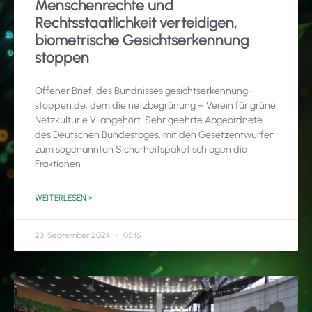
Menschenrechte und
Rechtsstaatlichkeit verteidigen,
biometrische Gesichtserkennung
stoppen
Offener Brief, des Bündnisses gesichtserkennung-
stoppen.de, dem die netzbegrünung – Verein für grüne
Netzkultur e.V. angehört. Sehr geehrte Abgeordnete
des Deutschen Bundestages, mit den Gesetzentwürfen
zum sogenannten Sicherheitspaket schlagen die
Fraktionen
WEITERLESEN »
23. September 2024
05:15