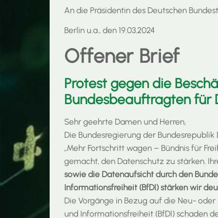
An die Präsidentin des Deutschen Bundest
Berlin u.a., den 19.03.2024
Offener Brief
Protest gegen die Besch
Bundesbeauftragten für D
Sehr geehrte Damen und Herren,
Die Bundesregierung der Bundesrepublik D
„Mehr Fortschritt wagen – Bündnis für Fre
gemacht, den Datenschutz zu stärken. Ihr
sowie die Datenaufsicht durch den Bunde
Informationsfreiheit (BfDI) stärken wir deut
Die Vorgänge in Bezug auf die Neu- ode
und Informationsfreiheit (BfDI) schaden 