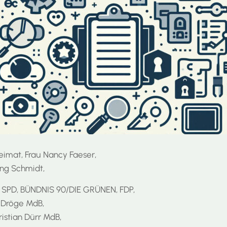
eimat, Frau Nancy Faeser,
ng Schmidt,
n SPD, BÜNDNIS 90/DIE GRÜNEN, FDP,
a Dröge MdB,
istian Dürr MdB,