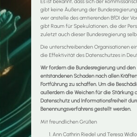
Es ist bekannt, dass sich der kommissaris
gibt keine Äußerung der Bundesregierung
wer anstelle des amtierenden BfDI der Vors
gibt Raum für Spekulationen, die der Per
zuletzt auch dieser Bundesregierung selb
Die unterschreibenden Organisationen ei
die Effektivität des Datenschutzes in Deu
Wir fordern die Bundesregierung und den 
entstandenen Schaden nach allen Kräften
Fortführung zu schaffen. Um die Beschäd
außerdem die Weichen für die Stärkung 
Datenschutz und Informationsfreiheit dur
Benennungsverfahrens gestellt werden.
Mit freundlichen Grüßen
Ann Cathrin Riedel und Teresa Widlo