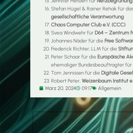
Jennifer Herbert für
Netzbegrünung 
Stefan Hügel & Rainer Rehak für da
gesellschaftliche Verantwortung
Chaos Computer Club e.V. (CCC)
Svea Windwehr für
D64 – Zentrum für
Johannes Näder für die
Free Softwar
Frederick Richter, LLM für die
Stiftu
Peter Schaar für die
Europäische Aka
ehemaliger Bundesbeauftragter für 
Tom Jennissen für die
Digitale Gesel
Robert Peter,
Weizenbaum Institut e.
März 20, 2024
09:17
Allgemein