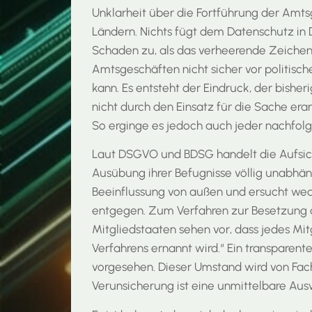
Unklarheit über die Fortführung der Am
Ländern. Nichts fügt dem Datenschutz in
Schaden zu, als das verheerende Zeichen,
Amtsgeschäften nicht sicher vor politisch
kann. Es entsteht der Eindruck, der bish
nicht durch den Einsatz für die Sache era
So erginge es jedoch auch jeder nachfolg
Laut DSGVO und BDSG handelt die Aufsich
Ausübung ihrer Befugnisse völlig unabhäng
Beeinflussung von außen und ersucht we
entgegen. Zum Verfahren zur Besetzung de
Mitgliedstaaten sehen vor, dass jedes Mi
Verfahrens ernannt wird.“ Ein transparent
vorgesehen. Dieser Umstand wird von Fac
Verunsicherung ist eine unmittelbare Aus