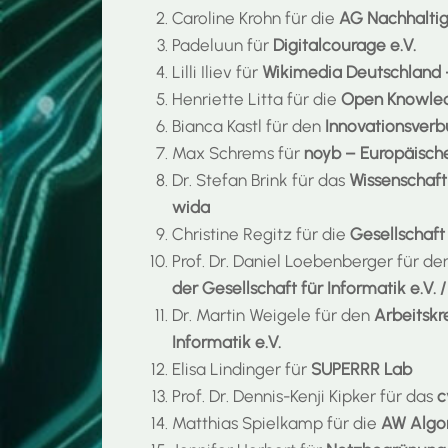
Caroline Krohn für die
AG Nachhaltige
Padeluun für
Digitalcourage e.V.
Lilli Iliev für
Wikimedia Deutschland – 
Henriette Litta für die
Open Knowled
Bianca Kastl für den
Innovationsverb
Max Schrems für
noyb – Europäische
Dr. Stefan Brink für das
Wissenschaftl
wida
Christine Regitz für die
Gesellschaft 
Prof. Dr. Daniel Loebenberger für d
der Gesellschaft für Informatik e.V.
Dr. Martin Weigele für den
Arbeitskr
Informatik e.V.
Elisa Lindinger für
SUPERRR Lab
Prof. Dr. Dennis-Kenji Kipker für das
c
Matthias Spielkamp für die
AW Algo