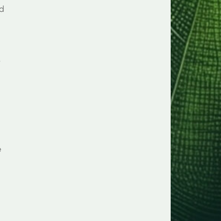
d
t
e