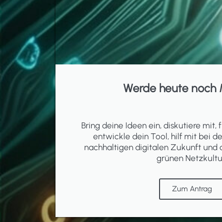
Werde heute noch 
Bring deine Ideen ein, diskutiere mit, f
entwickle dein Tool, hilf mit bei d
nachhaltigen digitalen Zukunft und 
grünen Netzkultu
Zum Antrag