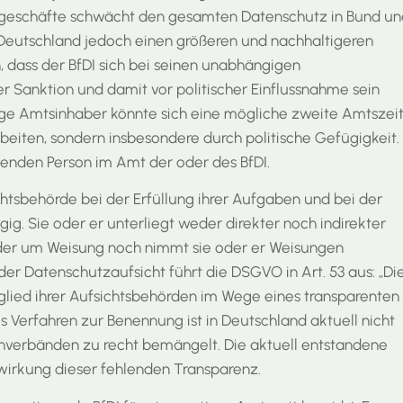
tsgeschäfte schwächt den gesamten Datenschutz in Bund un
 Deutschland jedoch einen größeren und nachhaltigeren
 dass der BfDI sich bei seinen unabhängigen
er Sanktion und damit vor politischer Einflussnahme sein
erige Amtsinhaber könnte sich eine mögliche zweite Amtszei
rbeiten, sondern insbesondere durch politische Gefügigkeit.
enden Person im Amt der oder des BfDI.
tsbehörde bei der Erfüllung ihrer Aufgaben und bei der
ig. Sie oder er unterliegt weder direkter noch indirekter
der um Weisung noch nimmt sie oder er Weisungen
r Datenschutzaufsicht führt die DSGVO in Art. 53 aus: „Di
tglied ihrer Aufsichtsbehörden im Wege eines transparenten
es Verfahren zur Benennung ist in Deutschland aktuell nicht
hverbänden zu recht bemängelt. Die aktuell entstandene
wirkung dieser fehlenden Transparenz.