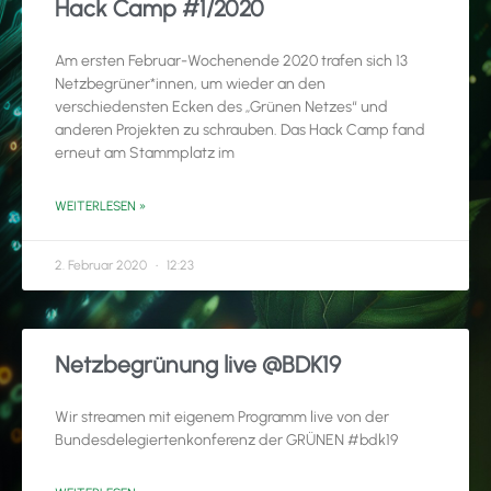
Hack Camp #1/2020
Am ersten Februar-Wochenende 2020 trafen sich 13
Netzbegrüner*innen, um wieder an den
verschiedensten Ecken des „Grünen Netzes“ und
anderen Projekten zu schrauben. Das Hack Camp fand
erneut am Stammplatz im
WEITERLESEN »
2. Februar 2020
12:23
Netzbegrünung live @BDK19
Wir streamen mit eigenem Programm live von der
Bundesdelegiertenkonferenz der GRÜNEN #bdk19