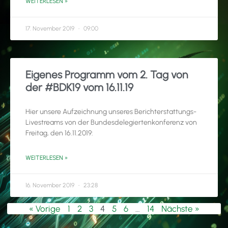
WEITERLESEN »
17. November 2019
09:00
Eigenes Programm vom 2. Tag von
der #BDK19 vom 16.11.19
Hier unsere Aufzeichnung unseres Berichterstattungs-
Livestreams von der Bundesdelegiertenkonferenz von
Freitag, den 16.11.2019:
WEITERLESEN »
16. November 2019
23:28
« Vorige
1
2
3
4
5
6
…
14
Nächste »