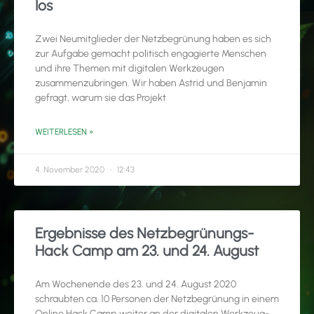
los
Zwei Neumitglieder der Netzbegrünung haben es sich
zur Aufgabe gemacht politisch engagierte Menschen
und ihre Themen mit digitalen Werkzeugen
zusammenzubringen. Wir haben Astrid und Benjamin
gefragt, warum sie das Projekt
WEITERLESEN »
4. November 2020
12:43
Ergebnisse des Netzbegrünungs-
Hack Camp am 23. und 24. August
Am Wochenende des 23. und 24. August 2020
schraubten ca. 10 Personen der Netzbegrünung in einem
Online Hack Camp weiter an der digitalen Werkzeug-