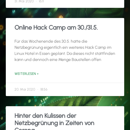
31. Mai 2020
16:11
Online Hack Camp am 30./31.5.
Für das Wochenende des 30.5. hatte die
Netzbegrünung eigentlich ein weiteres Hack Camp im
Linux Hotel in Essen geplant. Da dieses nicht stattfinden
kann und dennoch eine Menge Baustellen offen
WEITERLESEN »
20. Mai 2020
18:56
Hinter den Kulissen der
Netzbegrünung in Zeiten von