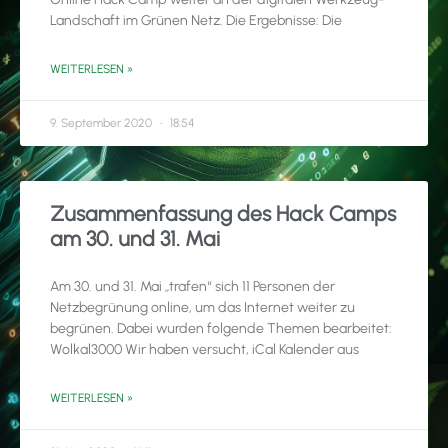
Landschaft im Grünen Netz. Die Ergebnisse: Die
WEITERLESEN »
9. September 2020
18:54
Zusammenfassung des Hack Camps
am 30. und 31. Mai
Am 30. und 31. Mai „trafen“ sich 11 Personen der
Netzbegrünung online, um das Internet weiter zu
begrünen. Dabei wurden folgende Themen bearbeitet:
Wolkal3000 Wir haben versucht, iCal Kalender aus
WEITERLESEN »