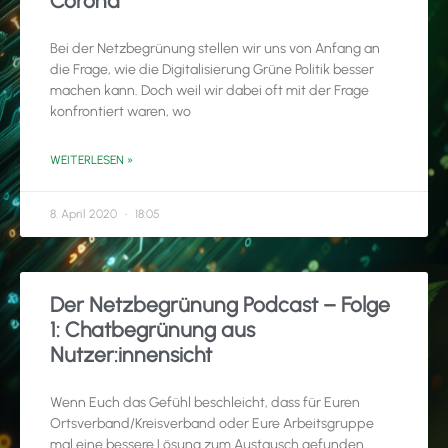
Corona
Bei der Netzbegrünung stellen wir uns von Anfang an
die Frage, wie die Digitalisierung Grüne Politik besser
machen kann. Doch weil wir dabei oft mit der Frage
konfrontiert waren, wo
WEITERLESEN »
8. April 2020
18:05
Der Netzbegrünung Podcast – Folge
1: Chatbegrünung aus
Nutzer:innensicht
Wenn Euch das Gefühl beschleicht, dass für Euren
Ortsverband/Kreisverband oder Eure Arbeitsgruppe
mal eine bessere Lösung zum Austausch gefunden