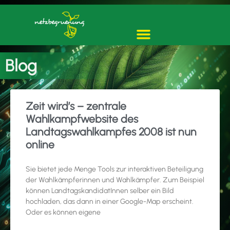
Blog
Zeit wird’s – zentrale
Wahlkampfwebsite des
Landtagswahlkampfes 2008 ist nun
online
Sie bietet jede Menge Tools zur interaktiven Beteiligung
der Wahlkämpferinnen und Wahlkämpfer. Zum Beispiel
können LandtagskandidatInnen selber ein Bild
hochladen, das dann in einer Google-Map erscheint.
Oder es können eigene