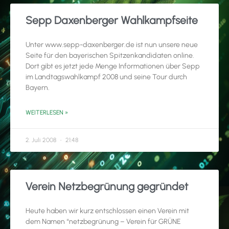
Sepp Daxenberger Wahlkampfseite
Unter www.sepp-daxenberger.de ist nun unsere neue
Seite für den bayerischen Spitzenkandidaten online.
Dort gibt es jetzt jede Menge Informationen über Sepp
im Landtagswahlkampf 2008 und seine Tour durch
Bayern.
WEITERLESEN »
2. Juli 2008
21:48
Verein Netzbegrünung gegründet
Heute haben wir kurz entschlossen einen Verein mit
dem Namen “netzbegrünung – Verein für GRÜNE