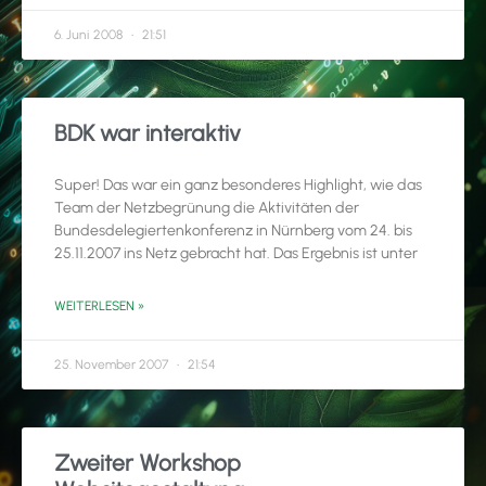
6. Juni 2008
21:51
BDK war interaktiv
Super! Das war ein ganz besonderes Highlight, wie das
Team der Netzbegrünung die Aktivitäten der
Bundesdelegiertenkonferenz in Nürnberg vom 24. bis
25.11.2007 ins Netz gebracht hat. Das Ergebnis ist unter
WEITERLESEN »
25. November 2007
21:54
Zweiter Workshop