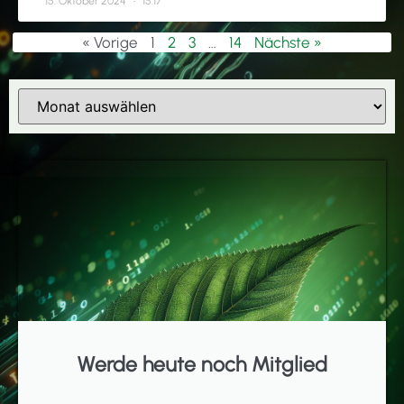
15. Oktober 2024
15:17
« Vorige
1
2
3
…
14
Nächste »
Werde heute noch Mitglied