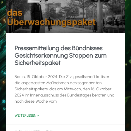
Pressemitteilung des Bündnisses
Gesichtserkennung Stoppen zum
Sicherheitspaket
Berlin, 15. Oktober 2024: Die Zivilgesellschaft kritisiert
die angepassten Maßnahmen des sogenannten
Sicherheitspakets, das am Mittwoch, den 16. Oktober
2024 im Innenausschuss des Bundestages beraten und
noch diese Woche vom
WEITERLESEN »