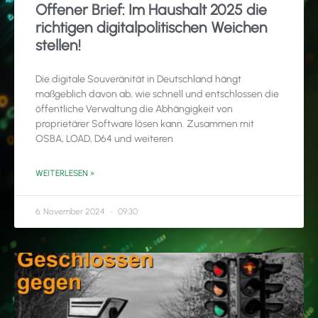
Offener Brief: Im Haushalt 2025 die
richtigen digitalpolitischen Weichen
stellen!
Die digitale Souveränität in Deutschland hängt
maßgeblich davon ab, wie schnell und entschlossen die
öffentliche Verwaltung die Abhängigkeit von
proprietärer Software lösen kann. Zusammen mit
OSBA, LOAD, D64 und weiteren
WEITERLESEN »
6. November 2024
09:30