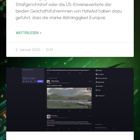
Strafgerichtshof oder die US-Einreiseverbote der
beiden Geschäftsführerinnen von HateAid haben dazu
geführt, dass die starke Abhängigkeit Europas
WEITERLESEN »
2. Januar 2026
21:41