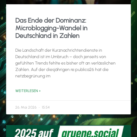
Das Ende der Dominanz:
Microblogging-Wandel in
Deutschland in Zahlen
Die Landschaft der Kurznachrichtendienste in
Deutschland ist im Umbruch – doch jenseits von
gefühlten Trends fehlte es bisher oft an verlässlichen
Zahlen. Auf der diesjährigen re:publica26 hat die
netzbegrünung im
WEITERLESEN »
26. Mai 2026
15:54