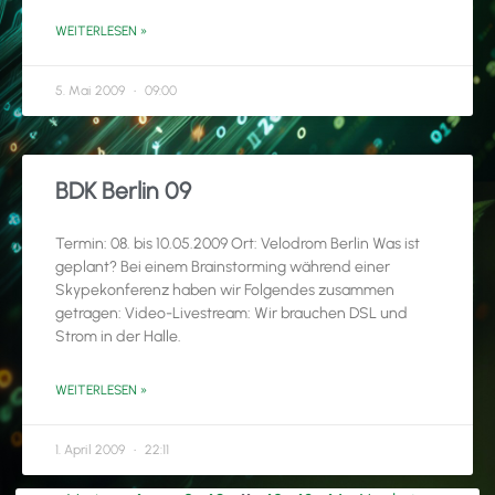
WEITERLESEN »
5. Mai 2009
09:00
BDK Berlin 09
Termin: 08. bis 10.05.2009 Ort: Velodrom Berlin Was ist
geplant? Bei einem Brainstorming während einer
Skypekonferenz haben wir Folgendes zusammen
getragen: Video-Livestream: Wir brauchen DSL und
Strom in der Halle.
WEITERLESEN »
1. April 2009
22:11