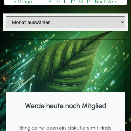
« Vorige
1
…
9
10
11
12
13
14
Nächste »
Werde heute noch Mitglied
Bring deine Ideen ein, diskutiere mit, finde