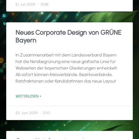
21. Juli 2009
13:48
Neues Corporate Design von GRÜNE
Bayern
In Zusammenarbeit mit dem Landesverband Bayern
hat die Netzbegrünung eine neue grafische Linie für
Webseiten der bayerischen Gliederungen entwickelt.
Ab sofort können Kreisverbände, Bezirksverbände,
Ratsfraktionen oder KandidatInnen das neue Layout
WEITERLESEN »
22. Juni 2009
21:10