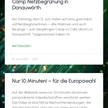
Camp Netzbegrünung in
Donauwörth
Am Samstag, dem 13. Juni, trafen sich eine gute Hand
voll NetzbegrünerInnen – alte HäsInnen und auch
Neulinge – zum diesjährigen Camp im Café Ubuntu in
Donauwörth. Teilgenommen haben (in
WEITERLESEN »
19. Juni 2009
01:21
Nur 10 Minuten! – für die Europawahl
Auf der Webseite www.nur-10-minuten.de können
personalisierte Videobotschaften verschickt werden.
Das Video ist eine fiktive Nachrichtensendungen, die
darüber berichtet, dass die von vielen erwünschte