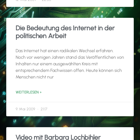
Die Bedeutung des Internet in der
politischen Arbeit
Das Internet hat einen radikalen Wechsel erfahren.
Noch vor wenigen Jahren stand das Veröffentlichen von
Inhalten nur einem ausgewählten Kreis mit
entsprechendem Fachwissen offen. Heute können sich
Menschen nicht nur
WEITERLESEN »
9. Mai 2009
21:17
Video mit Barbara Lochbihler