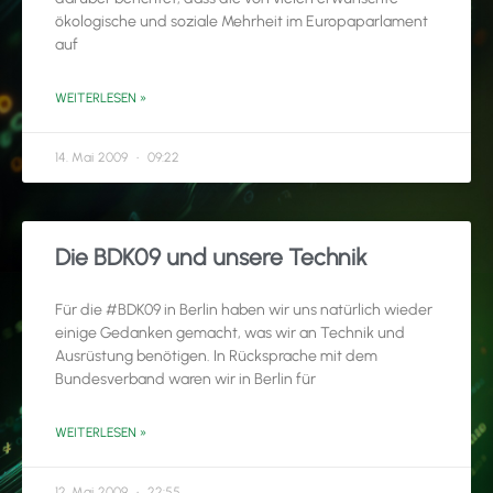
ökologische und soziale Mehrheit im Europaparlament
auf
WEITERLESEN »
14. Mai 2009
09:22
Die BDK09 und unsere Technik
Für die #BDK09 in Berlin haben wir uns natürlich wieder
einige Gedanken gemacht, was wir an Technik und
Ausrüstung benötigen. In Rücksprache mit dem
Bundesverband waren wir in Berlin für
WEITERLESEN »
12. Mai 2009
22:55