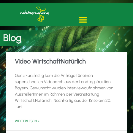
Blog
Video WirtschaftNatürlich
Ganz kurzfristig kam die Anfrage für einen
superschnellen Videodreh aus der Landtagsfraktion
Bayern. Gewünscht wurden Interviewaufnahmen von
AusstellerInnen im Rahmen der Veranstaltung
Wirtschaft.Natürlich. Nachhaltig aus der Krise am 20.
Juni
WEITERLESEN »