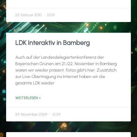
23. Februar 2010
13:09
LDK Interaktiv in Bamberg
Auch auf der Landesdelegiertenkonferenz der
Bayerischen Grünen am 21./22. November in Bamberg
waren wir wieder präsent. Fotos gibt’s hier. Zusätzlich
zur Live-Übertragung ins Internet haben wir die
gesamte LDK wieder
WEITERLESEN »
29. November 2009
12:59