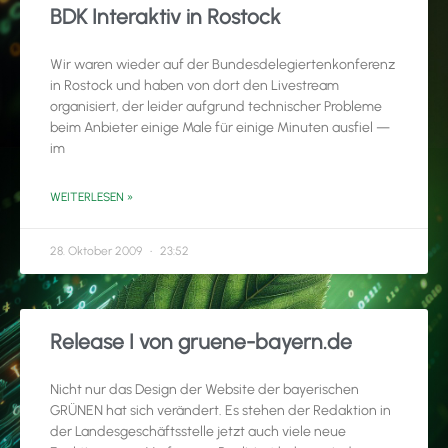
BDK Interaktiv in Rostock
Wir waren wieder auf der Bundesdelegiertenkonferenz
in Rostock und haben von dort den Livestream
organisiert, der leider aufgrund technischer Probleme
beim Anbieter einige Male für einige Minuten ausfiel —
im
WEITERLESEN »
28. Oktober 2009
23:52
Release I von gruene-bayern.de
Nicht nur das Design der Website der bayerischen
GRÜNEN hat sich verändert. Es stehen der Redaktion in
der Landesgeschäftsstelle jetzt auch viele neue