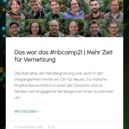
Das war das #nbcamp21 | Mehr Zeit
für Vernetzung
Das Barcamp der Netzbegrünung war auch in der
Vergangenheit immer ein Ort für Neues. So manche
Projektidee entstand in einer der Sessions und es
fanden sich engagierte Netzbegrüner:innen zusammen,
um
WEITERLESEN »
10. November 2021
12:30