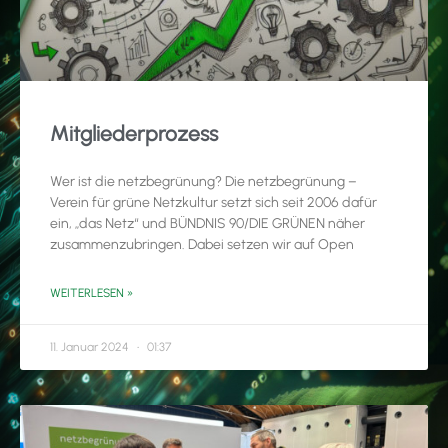
Mitgliederprozess
Wer ist die netzbegrünung? Die netzbegrünung –
Verein für grüne Netzkultur setzt sich seit 2006 dafür
ein, „das Netz“ und BÜNDNIS 90/DIE GRÜNEN näher
zusammenzubringen. Dabei setzen wir auf Open
WEITERLESEN »
11. Januar 2024
01:37