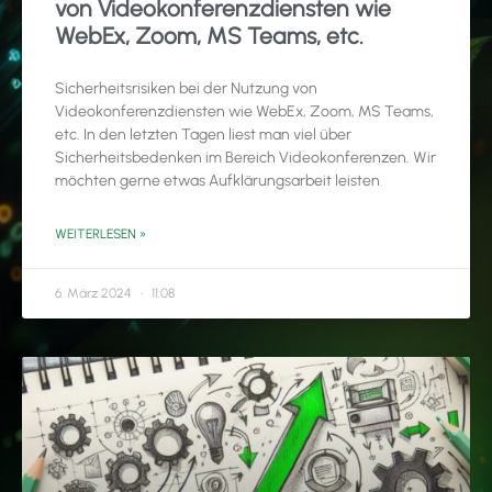
von Videokonferenzdiensten wie
WebEx, Zoom, MS Teams, etc.
Sicherheitsrisiken bei der Nutzung von
Videokonferenzdiensten wie WebEx, Zoom, MS Teams,
etc. In den letzten Tagen liest man viel über
Sicherheitsbedenken im Bereich Videokonferenzen. Wir
möchten gerne etwas Aufklärungsarbeit leisten
WEITERLESEN »
6. März 2024
11:08