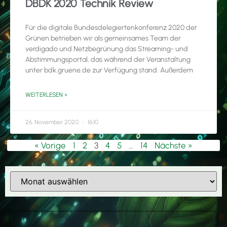
DBDK 2020 Technik Review
Für die digitale Bundesdelegiertenkonferenz 2020 der
Grünen betrieben wir als gemeinsames Team der
verdigado und Netzbegrünung das Streaming- und
Abstimmungsportal, das während der Veranstaltung
unter bdk.gruene.de zur Verfügung stand. Außerdem
WEITERLESEN »
26. November 2020
16:10
« Vorige
1
2
3
4
5
…
14
Nächste »