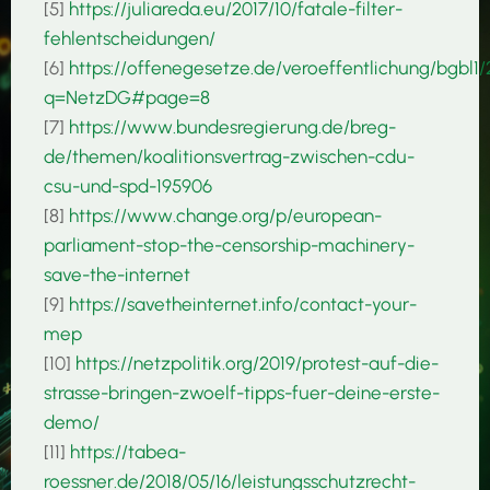
[5]
https://juliareda.eu/2017/10/fatale-filter-
fehlentscheidungen/
[6]
https://offenegesetze.de/veroeffentlichung/bgbl1/
q=NetzDG#page=8
[7]
https://www.bundesregierung.de/breg-
de/themen/koalitionsvertrag-zwischen-cdu-
csu-und-spd-195906
[8]
https://www.change.org/p/european-
parliament-stop-the-censorship-machinery-
save-the-internet
[9]
https://savetheinternet.info/contact-your-
mep
[10]
https://netzpolitik.org/2019/protest-auf-die-
strasse-bringen-zwoelf-tipps-fuer-deine-erste-
demo/
[11]
https://tabea-
roessner.de/2018/05/16/leistungsschutzrecht-