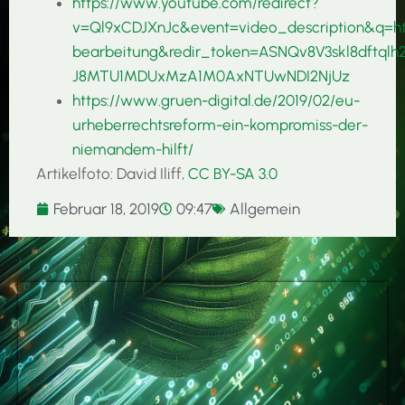
https://www.youtube.com/redirect?
v=Ql9xCDJXnJc&event=video_description&q=ht
bearbeitung&redir_token=ASNQv8V3skl8dftql
J8MTU1MDUxMzA1M0AxNTUwNDI2NjUz
https://www.gruen-digital.de/2019/02/eu-
urheberrechtsreform-ein-kompromiss-der-
niemandem-hilft/
Artikelfoto: David Iliff,
CC BY-SA 3.0
Februar 18, 2019
09:47
Allgemein