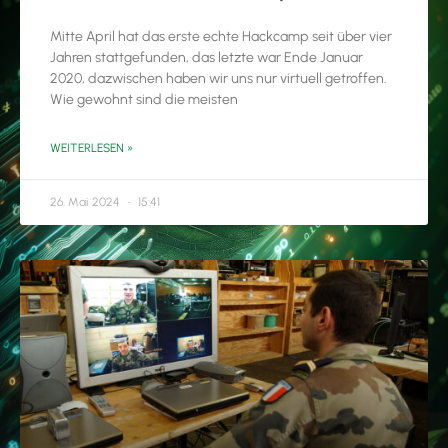
Mitte April hat das erste echte Hackcamp seit über vier
Jahren stattgefunden, das letzte war Ende Januar
2020, dazwischen haben wir uns nur virtuell getroffen.
Wie gewohnt sind die meisten
WEITERLESEN »
26. Mai 2024
15:41