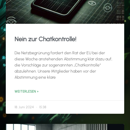
Nein zur Chatkontrolle!
Die Netzbegrünung fordert den Rat der EU bei der
diese Woche anstehenden Abstimmung klar dazu auf,
die Vorschläge zur sogenannten „Chatkontrolle“
abzulehnen. Unsere Mitglieder haben vor der
Abstimmung eine klare
WEITERLESEN »
18. Juni 2024
15:38