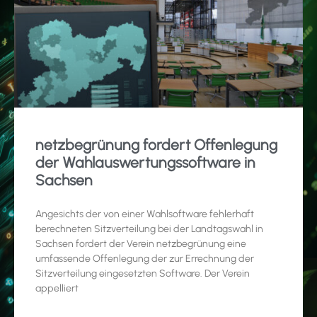
netzbegrünung fordert Offenlegung
der Wahlauswertungssoftware in
Sachsen
Angesichts der von einer Wahlsoftware fehlerhaft
berechneten Sitzverteilung bei der Landtagswahl in
Sachsen fordert der Verein netzbegrünung eine
umfassende Offenlegung der zur Errechnung der
Sitzverteilung eingesetzten Software. Der Verein
appelliert