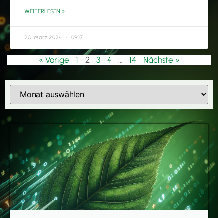
WEITERLESEN »
20. März 2024
09:17
« Vorige
1
2
3
4
…
14
Nächste »