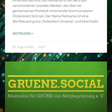
Inhaltsverzeichnis Das Fediverse ist ein Netz aus
verschiedenen sozialen Medien, die über ein
gemeinsames Protokoll miteinander kommunizieren
(föderieren) können. Der Name Fediverse ist eine
Wortkreuzung aus „Federated Universe“ und beschreibt
WEITERLESEN »
29. August 2024
16:29