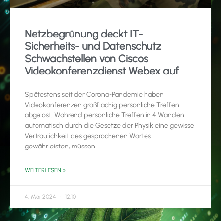
Netzbegrünung deckt IT-
Sicherheits- und Datenschutz
Schwachstellen von Ciscos
Videokonferenzdienst Webex auf
Spätestens seit der Corona-Pandemie haben
Videokonferenzen großflächig persönliche Treffen
abgelöst. Während persönliche Treffen in 4 Wänden
automatisch durch die Gesetze der Physik eine gewisse
Vertraulichkeit des gesprochenen Wortes
gewährleisten, müssen
WEITERLESEN »
4. Mai 2024
12:10