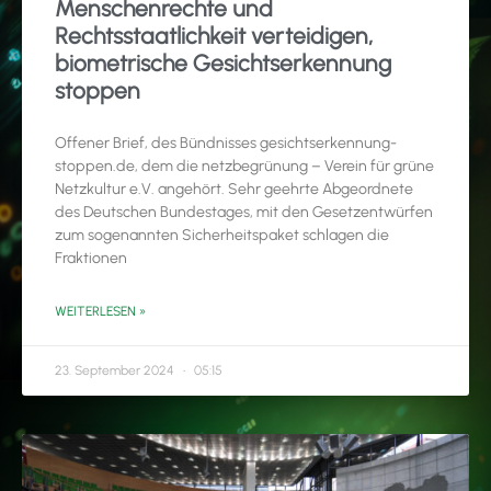
Menschenrechte und
Rechtsstaatlichkeit verteidigen,
biometrische Gesichtserkennung
stoppen
Offener Brief, des Bündnisses gesichtserkennung-
stoppen.de, dem die netzbegrünung – Verein für grüne
Netzkultur e.V. angehört. Sehr geehrte Abgeordnete
des Deutschen Bundestages, mit den Gesetzentwürfen
zum sogenannten Sicherheitspaket schlagen die
Fraktionen
WEITERLESEN »
23. September 2024
05:15