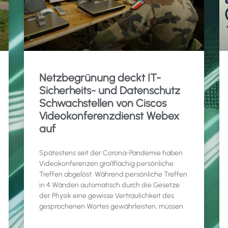
Netzbegrünung deckt IT-
Sicherheits- und Datenschutz
Schwachstellen von Ciscos
Videokonferenzdienst Webex
auf
Spätestens seit der Corona-Pandemie haben
Videokonferenzen großflächig persönliche
Treffen abgelöst. Während persönliche Treffen
in 4 Wänden automatisch durch die Gesetze
der Physik eine gewisse Vertraulichkeit des
gesprochenen Wortes gewährleisten, müssen