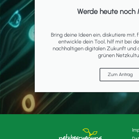
Werde heute noch 
Bring deine Ideen ein, diskutiere mit, f
entwickle dein Tool, hilf mit bei d
nachhaltigen digitalen Zukunft und 
grünen Netzkultu
Zum Antrag
Im
Da