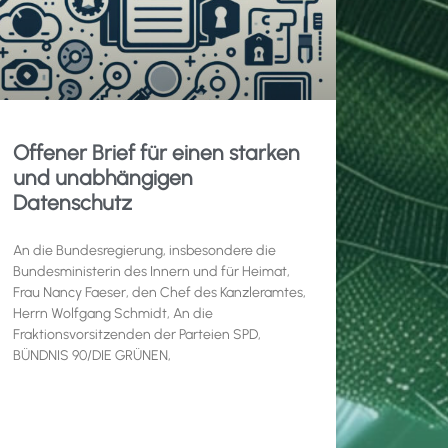
Offener Brief für einen starken
und unabhängigen
Datenschutz
An die Bundesregierung, insbesondere die
Bundesministerin des Innern und für Heimat,
Frau Nancy Faeser, den Chef des Kanzleramtes,
Herrn Wolfgang Schmidt, An die
Fraktionsvorsitzenden der Parteien SPD,
BÜNDNIS 90/DIE GRÜNEN,