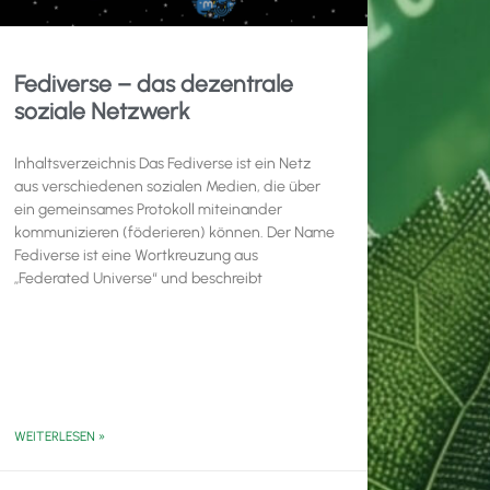
Fediverse – das dezentrale
soziale Netzwerk
Inhaltsverzeichnis Das Fediverse ist ein Netz
aus verschiedenen sozialen Medien, die über
ein gemeinsames Protokoll miteinander
kommunizieren (föderieren) können. Der Name
Fediverse ist eine Wortkreuzung aus
„Federated Universe“ und beschreibt
WEITERLESEN »