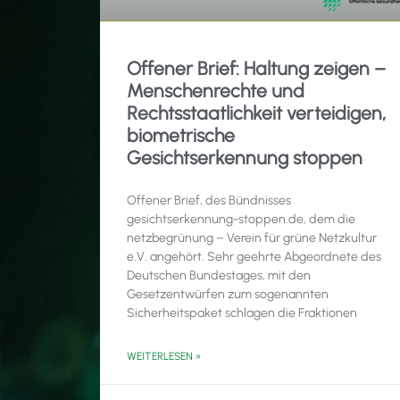
Offener Brief: Haltung zeigen –
Menschenrechte und
Rechtsstaatlichkeit verteidigen,
biometrische
Gesichtserkennung stoppen
Offener Brief, des Bündnisses
gesichtserkennung-stoppen.de, dem die
netzbegrünung – Verein für grüne Netzkultur
e.V. angehört. Sehr geehrte Abgeordnete des
Deutschen Bundestages, mit den
Gesetzentwürfen zum sogenannten
Sicherheitspaket schlagen die Fraktionen
WEITERLESEN »