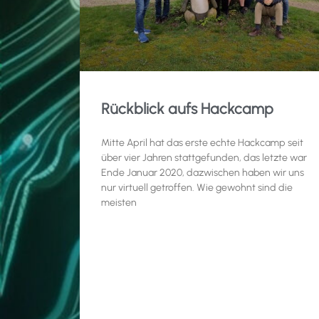
Rückblick aufs Hackcamp
Mitte April hat das erste echte Hackcamp seit
über vier Jahren stattgefunden, das letzte war
Ende Januar 2020, dazwischen haben wir uns
nur virtuell getroffen. Wie gewohnt sind die
meisten