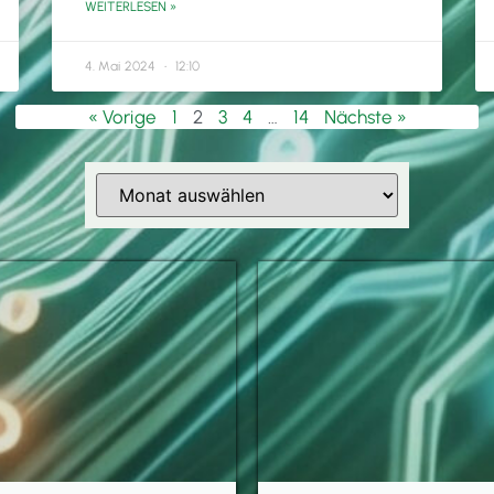
WEITERLESEN »
4. Mai 2024
12:10
« Vorige
1
2
3
4
…
14
Nächste »