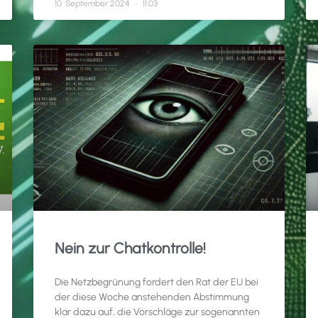
10. September 2024
11:03
Nein zur Chatkontrolle!
Die Netzbegrünung fordert den Rat der EU bei
der diese Woche anstehenden Abstimmung
klar dazu auf, die Vorschläge zur sogenannten