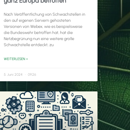
ganz Europa betroffen
Nach Veröffentlichung von Schwachstellen in
den auf eigenen Servern gehosteten
Versionen von Webex, wie es beispielsweise
die Bundeswehr betroffen hat, hat die
Netzbegrünung nun eine weitere große
Schwachstelle entdeckt, zu
WEITERLESEN »
5. Juni 2024
09:26