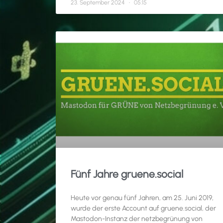
23. September 2024
05:15
Fünf Jahre gruene.social
Heute vor genau fünf Jahren, am 25. Juni 2019,
wurde der erste Account auf gruene.social, der
Mastodon-Instanz der netzbegrünung von