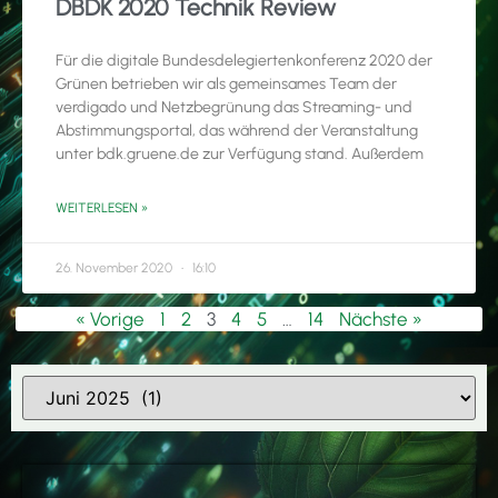
DBDK 2020 Technik Review
Für die digitale Bundesdelegiertenkonferenz 2020 der
Grünen betrieben wir als gemeinsames Team der
verdigado und Netzbegrünung das Streaming- und
Abstimmungsportal, das während der Veranstaltung
unter bdk.gruene.de zur Verfügung stand. Außerdem
WEITERLESEN »
26. November 2020
16:10
« Vorige
1
2
3
4
5
…
14
Nächste »