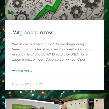
Mitgliederprozess
Wer ist die netzbegrünung? Die netzbegrünung –
Verein für grüne Netzkultur setzt sich seit 2006 dafür
ein, „das Netz“ und BÜNDNIS 90/DIE GRÜNEN näher
zusammenzubringen. Dabei setzen wir auf Open
WEITERLESEN »
11. Januar 2024
01:37