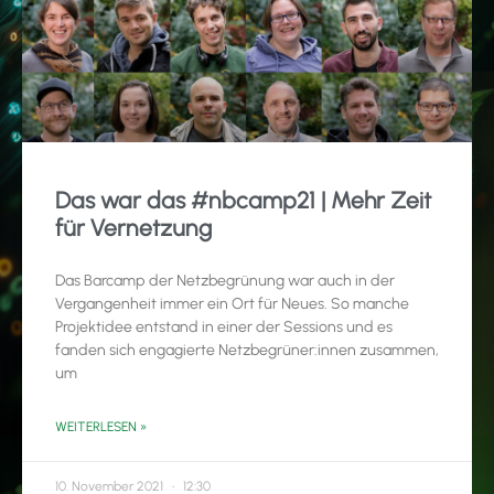
Das war das #nbcamp21 | Mehr Zeit
für Vernetzung
Das Barcamp der Netzbegrünung war auch in der
Vergangenheit immer ein Ort für Neues. So manche
Projektidee entstand in einer der Sessions und es
fanden sich engagierte Netzbegrüner:innen zusammen,
um
WEITERLESEN »
10. November 2021
12:30