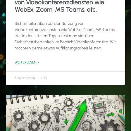
von Videokonferenzdiensten wie
WebEx, Zoom, MS Teams, etc.
Sicherheitsrisiken bei der Nutzung von
Videokonferenzdiensten wie WebEx, Zoom, MS Teams,
etc. In den letzten Tagen liest man viel über
Sicherheitsbedenken im Bereich Videokonferenzen. Wir
möchten gerne etwas Aufklärungsarbeit leisten
WEITERLESEN »
6. März 2024
11:08