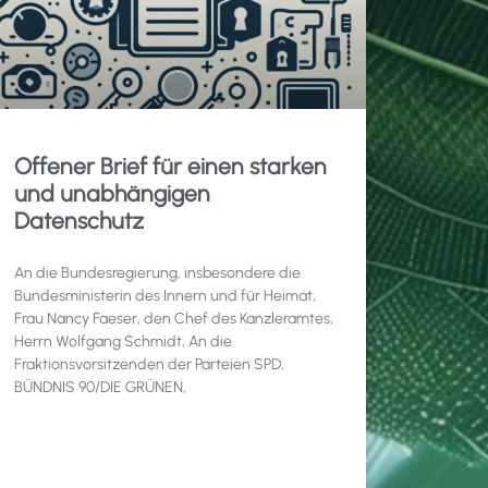
Offener Brief für einen starken
und unabhängigen
Datenschutz
An die Bundesregierung, insbesondere die
Bundesministerin des Innern und für Heimat,
Frau Nancy Faeser, den Chef des Kanzleramtes,
Herrn Wolfgang Schmidt, An die
Fraktionsvorsitzenden der Parteien SPD,
BÜNDNIS 90/DIE GRÜNEN,