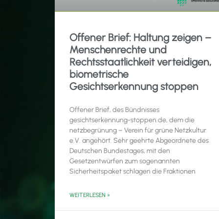
Offener Brief: Haltung zeigen –
Menschenrechte und
Rechtsstaatlichkeit verteidigen,
biometrische
Gesichtserkennung stoppen
Offener Brief, des Bündnisses
gesichtserkennung-stoppen.de, dem die
netzbegrünung – Verein für grüne Netzkultur
e.V. angehört. Sehr geehrte Abgeordnete des
Deutschen Bundestages, mit den
Gesetzentwürfen zum sogenannten
Sicherheitspaket schlagen die Fraktionen
WEITERLESEN »