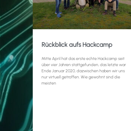
Rückblick aufs Hackcamp
Mitte April hat das erste echte Hackcamp seit
über vier Jahren stattgefunden, das letzte war
Ende Januar 2020, dazwischen haben wir uns
nur virtuell getroffen. Wie gewohnt sind die
meisten