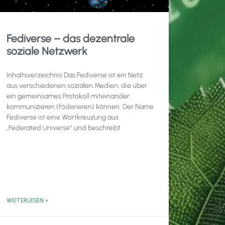
Fediverse – das dezentrale
soziale Netzwerk
Inhaltsverzeichnis Das Fediverse ist ein Netz
aus verschiedenen sozialen Medien, die über
ein gemeinsames Protokoll miteinander
kommunizieren (föderieren) können. Der Name
Fediverse ist eine Wortkreuzung aus
„Federated Universe“ und beschreibt
WEITERLESEN »