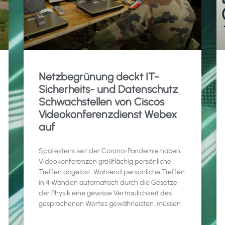
Netzbegrünung deckt IT-
Sicherheits- und Datenschutz
Schwachstellen von Ciscos
Videokonferenzdienst Webex
auf
Spätestens seit der Corona-Pandemie haben
Videokonferenzen großflächig persönliche
Treffen abgelöst. Während persönliche Treffen
in 4 Wänden automatisch durch die Gesetze
der Physik eine gewisse Vertraulichkeit des
gesprochenen Wortes gewährleisten, müssen