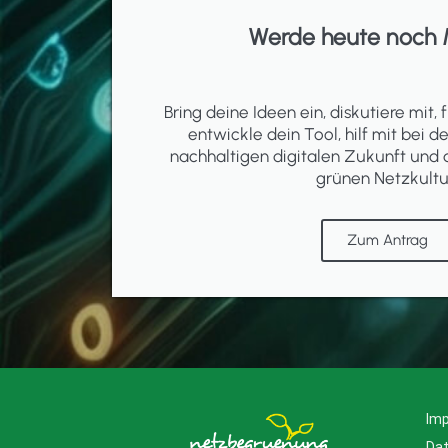
Werde heute noch 
Bring deine Ideen ein, diskutiere mit, f
entwickle dein Tool, hilf mit bei d
nachhaltigen digitalen Zukunft und 
grünen Netzkultu
Zum Antrag
Im
Da