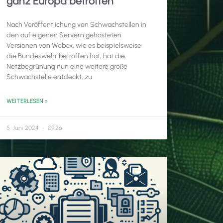
ganz Europa betroffen
Nach Veröffentlichung von Schwachstellen in
den auf eigenen Servern gehosteten
Versionen von Webex, wie es beispielsweise
die Bundeswehr betroffen hat, hat die
Netzbegrünung nun eine weitere große
Schwachstelle entdeckt, zu
WEITERLESEN »
5. Juni 2024
09:26