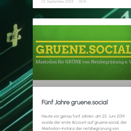
23. September 2024
05:15
Fünf Jahre gruene.social
Heute vor genau fünf Jahren, am 25. Juni 2019,
wurde der erste Account auf gruene.social, der
Mastodon-Instanz der netzbegrünung von