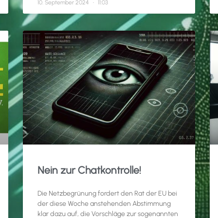
10. September 2024
11:03
Nein zur Chatkontrolle!
Die Netzbegrünung fordert den Rat der EU bei
der diese Woche anstehenden Abstimmung
klar dazu auf, die Vorschläge zur sogenannten