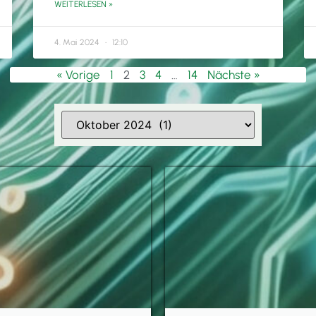
WEITERLESEN »
4. Mai 2024
12:10
« Vorige
1
2
3
4
…
14
Nächste »