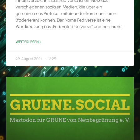
Inhaltsverzeichnis Das Fediverse ist ein Netz aus
verschiedenen sozialen Medien, die über ein
gemeinsames Protokoll miteinander kommunizieren
(föderieren) können. Der Name Fediverse ist eine
Wortkreuzung aus „Federated Universe“ und beschreibt
WEITERLESEN »
29. August 2024
16:29