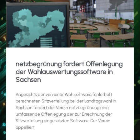
netzbegrünung fordert Offenlegung
der Wahlauswertungssoftware in
Sachsen
Angesichts der von einer Wahlsoftware fehlerhaft
berechneten Sitzverteilung bei der Landtagswahl in
Sachsen fordert der Verein netzbegrünung eine
umfassende Offenlegung der zur Errechnung der
Sitzverteilung eingesetzten Software. Der Verein
appelliert