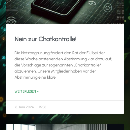
Nein zur Chatkontrolle!
Die Netzbegrünung fordert den Rat der EU bei der
diese Woche anstehenden Abstimmung klar dazu auf,
die Vorschläge zur sogenannten „Chatkontrolle“
abzulehnen. Unsere Mitglieder haben vor der
Abstimmung eine klare
WEITERLESEN »
18. Juni 2024
15:38