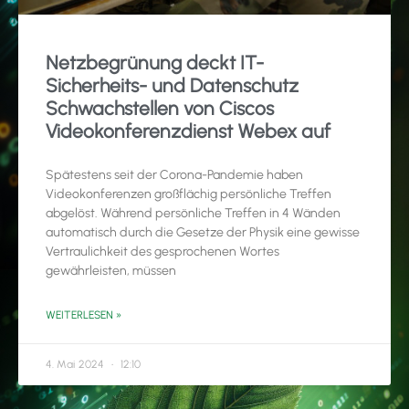
Netzbegrünung deckt IT-
Sicherheits- und Datenschutz
Schwachstellen von Ciscos
Videokonferenzdienst Webex auf
Spätestens seit der Corona-Pandemie haben
Videokonferenzen großflächig persönliche Treffen
abgelöst. Während persönliche Treffen in 4 Wänden
automatisch durch die Gesetze der Physik eine gewisse
Vertraulichkeit des gesprochenen Wortes
gewährleisten, müssen
WEITERLESEN »
4. Mai 2024
12:10