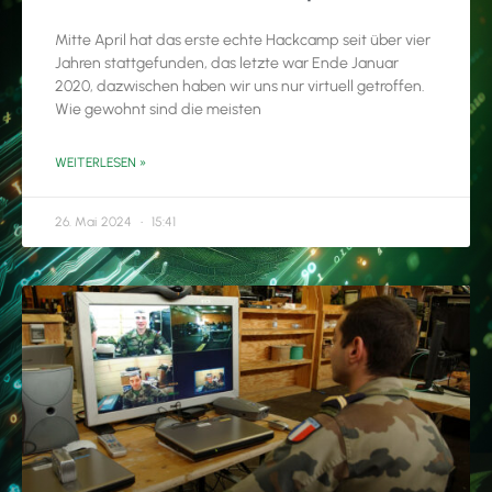
Mitte April hat das erste echte Hackcamp seit über vier
Jahren stattgefunden, das letzte war Ende Januar
2020, dazwischen haben wir uns nur virtuell getroffen.
Wie gewohnt sind die meisten
WEITERLESEN »
26. Mai 2024
15:41