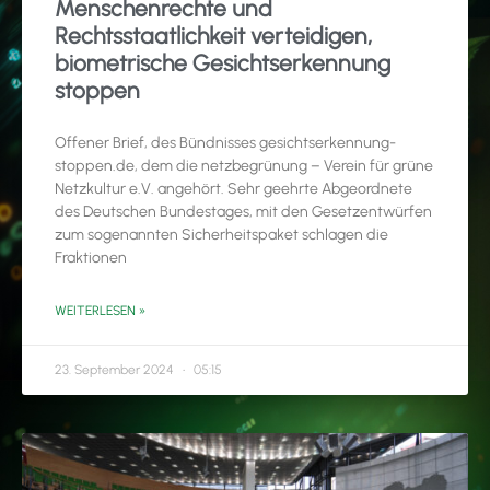
Menschenrechte und
Rechtsstaatlichkeit verteidigen,
biometrische Gesichtserkennung
stoppen
Offener Brief, des Bündnisses gesichtserkennung-
stoppen.de, dem die netzbegrünung – Verein für grüne
Netzkultur e.V. angehört. Sehr geehrte Abgeordnete
des Deutschen Bundestages, mit den Gesetzentwürfen
zum sogenannten Sicherheitspaket schlagen die
Fraktionen
WEITERLESEN »
23. September 2024
05:15