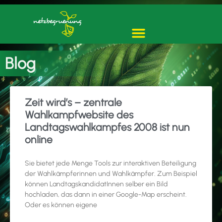
Blog
Zeit wird’s – zentrale
Wahlkampfwebsite des
Landtagswahlkampfes 2008 ist nun
online
Sie bietet jede Menge Tools zur interaktiven Beteiligung
der Wahlkämpferinnen und Wahlkämpfer. Zum Beispiel
können LandtagskandidatInnen selber ein Bild
hochladen, das dann in einer Google-Map erscheint.
Oder es können eigene