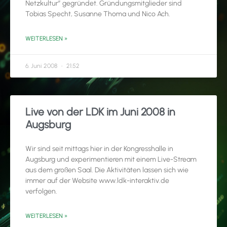
Netzkultur” gegründet. Gründungsmitglieder sind
Tobias Specht, Susanne Thoma und Nico Ach.
WEITERLESEN »
6. Juni 2008
21:52
Live von der LDK im Juni 2008 in
Augsburg
Wir sind seit mittags hier in der Kongresshalle in
Augsburg und experimentieren mit einem Live-Stream
aus dem großen Saal. Die Aktivitäten lassen sich wie
immer auf der Website www.ldk-interaktiv.de
verfolgen.
WEITERLESEN »