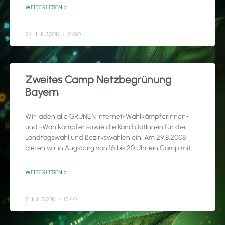
WEITERLESEN »
24. Juli 2008
21:50
Zweites Camp Netzbegrünung
Bayern
Wir laden alle GRÜNEN Internet-Wahlkämpferinnen-
und -Wahlkämpfer sowie die KandidatInnen für die
Landtagswahl und Bezirkswahlen ein. Am 29.8.2008
bieten wir in Augsburg von 16 bis 20 Uhr ein Camp mit
WEITERLESEN »
7. Juli 2008
15:40