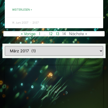
WEITERLESEN »
14. Juni 2007
21:57
« Vorige
1
…
12
13
14
Nächste »