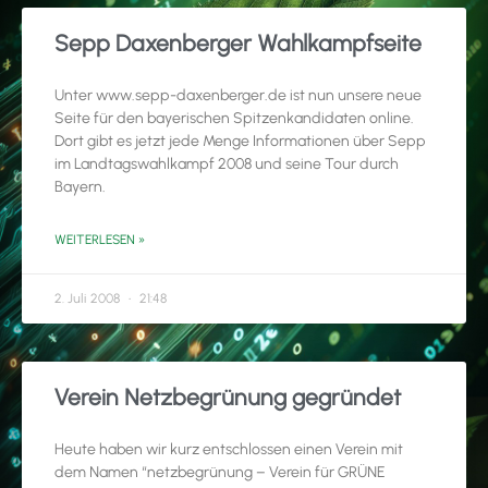
Sepp Daxenberger Wahlkampfseite
Unter www.sepp-daxenberger.de ist nun unsere neue
Seite für den bayerischen Spitzenkandidaten online.
Dort gibt es jetzt jede Menge Informationen über Sepp
im Landtagswahlkampf 2008 und seine Tour durch
Bayern.
WEITERLESEN »
2. Juli 2008
21:48
Verein Netzbegrünung gegründet
Heute haben wir kurz entschlossen einen Verein mit
dem Namen “netzbegrünung – Verein für GRÜNE