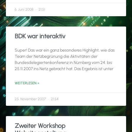
6. Juni 2008
21:51
BDK war interaktiv
Super! Das war ein ganz besonderes Highlight, wie das
Team der Netzbegrünung die Aktivitäten der
Bundesdelegiertenkonferenz in Nürnberg vom 24. bis
25.11.2007 ins Netz gebracht hat. Das Ergebnis ist unter
WEITERLESEN »
25. November 2007
21:54
Zweiter Workshop