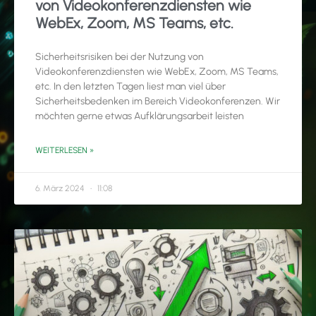
von Videokonferenzdiensten wie
WebEx, Zoom, MS Teams, etc.
Sicherheitsrisiken bei der Nutzung von
Videokonferenzdiensten wie WebEx, Zoom, MS Teams,
etc. In den letzten Tagen liest man viel über
Sicherheitsbedenken im Bereich Videokonferenzen. Wir
möchten gerne etwas Aufklärungsarbeit leisten
WEITERLESEN »
6. März 2024
11:08