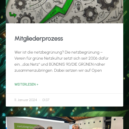
Mitgliederprozess
Wer ist die netzbegrünung? Die netzbegrünung –
Verein für grüne Netzkultur setzt sich seit 2006 dafür
ein, „das Netz“ und BÜNDNIS 90/DIE GRÜNEN näher
zusammenzubringen. Dabei setzen wir auf Open
WEITERLESEN »
11. Januar 2024
01:37