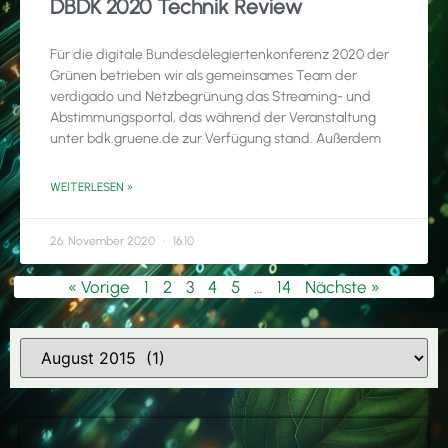
DBDK 2020 Technik Review
Für die digitale Bundesdelegiertenkonferenz 2020 der
Grünen betrieben wir als gemeinsames Team der
verdigado und Netzbegrünung das Streaming- und
Abstimmungsportal, das während der Veranstaltung
unter bdk.gruene.de zur Verfügung stand. Außerdem
WEITERLESEN »
26. November 2020
16:10
« Vorige
1
2
3
4
5
…
14
Nächste »