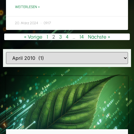
WEITERLESEN »
20. März 2024
09:17
« Vorige
1
2
3
4
…
14
Nächste »