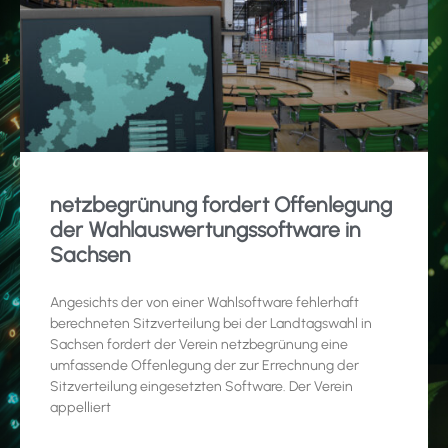
netzbegrünung fordert Offenlegung
der Wahlauswertungssoftware in
Sachsen
Angesichts der von einer Wahlsoftware fehlerhaft
berechneten Sitzverteilung bei der Landtagswahl in
Sachsen fordert der Verein netzbegrünung eine
umfassende Offenlegung der zur Errechnung der
Sitzverteilung eingesetzten Software. Der Verein
appelliert