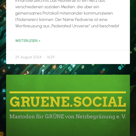
Inhaltsverzeichnis Das Fediverse ist ein Netz aus
verschiedenen sozialen Medien, die über ein
gemeinsames Protokoll miteinander kommunizieren
(föderieren) können. Der Name Fediverse ist eine
Wortkreuzung aus „Federated Universe“ und beschreibt
WEITERLESEN »
29. August 2024
16:29