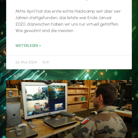
Mitte April hat das erste echte Hackcamp seit über vier
Jahren stattgefunden, das letzte war Ende Januar
2020, dazwischen haben wir uns nur virtuell getroffen.
Wie gewohnt sind die meisten
WEITERLESEN »
26. Mai 2024
15:41