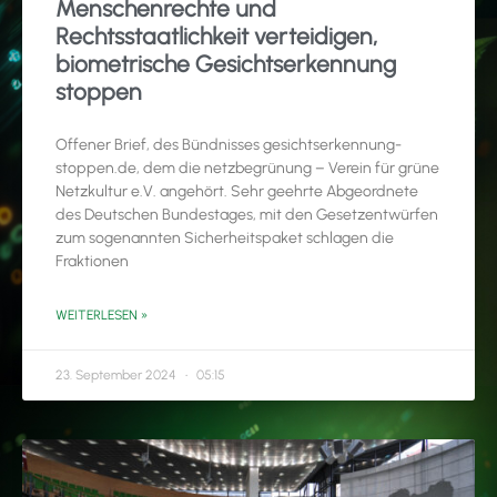
Menschenrechte und
Rechtsstaatlichkeit verteidigen,
biometrische Gesichtserkennung
stoppen
Offener Brief, des Bündnisses gesichtserkennung-
stoppen.de, dem die netzbegrünung – Verein für grüne
Netzkultur e.V. angehört. Sehr geehrte Abgeordnete
des Deutschen Bundestages, mit den Gesetzentwürfen
zum sogenannten Sicherheitspaket schlagen die
Fraktionen
WEITERLESEN »
23. September 2024
05:15