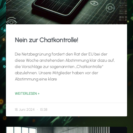
Nein zur Chatkontrolle!
Die Netzbegrünung fordert den Rat der EU bei der
diese Woche anstehenden Abstimmung klar dazu auf,
die Vorschläge zur sogenannten „Chatkontrolle“
abzulehnen. Unsere Mitglieder haben vor der
Abstimmung eine klare
WEITERLESEN »
18. Juni 2024
15:38