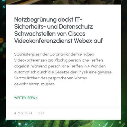
Netzbegrünung deckt IT-
Sicherheits- und Datenschutz
Schwachstellen von Ciscos
Videokonferenzdienst Webex auf
Spätestens seit der Corona-Pandemie haben
Videokonferenzen großflächig persönliche Treffen
abgelöst. Während persönliche Treffen in 4 Wänden
automatisch durch die Gesetze der Physik eine gewisse
Vertraulichkeit des gesprochenen Wortes
gewährleisten, müssen
WEITERLESEN »
4. Mai 2024
12:10