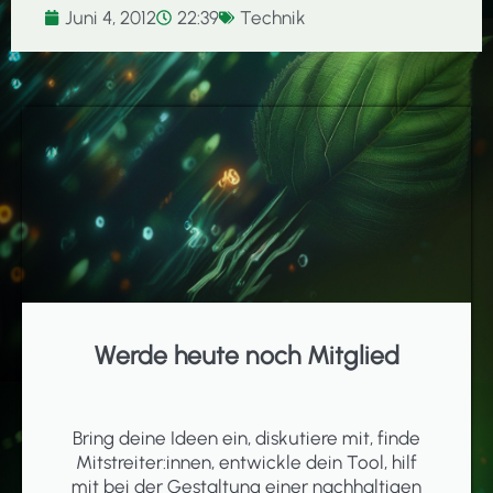
Juni 4, 2012
22:39
Technik
Werde heute noch Mitglied
Bring deine Ideen ein, diskutiere mit, finde
Mitstreiter:innen, entwickle dein Tool, hilf
mit bei der Gestaltung einer nachhaltigen