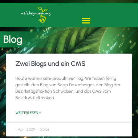
Blog
Zwei Blogs und ein CMS
Heute war ein sehr produktiver Tag. Wir haben fertig
gestellt: den Blog von Sepp Daxenberger, den Blog der
Bezirkstagsfraktion Schwaben, und das CMS vom
Bezirk Mittelfranken.
WEITERLESEN »
1. April 2009
20:02