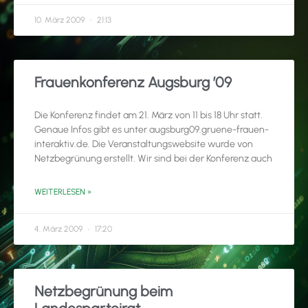
10. März 2009
21:13
Frauenkonferenz Augsburg ’09
Die Konferenz findet am 21. März von 11 bis 18 Uhr statt.
Genaue Infos gibt es unter augsburg09.gruene-frauen-
interaktiv.de. Die Veranstaltungswebsite wurde von
Netzbegrünung erstellt. Wir sind bei der Konferenz auch
WEITERLESEN »
4. März 2009
17:20
Netzbegrünung beim