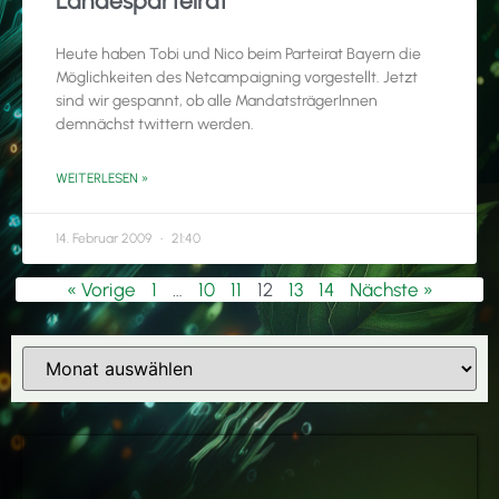
Landesparteirat
Heute haben Tobi und Nico beim Parteirat Bayern die
Möglichkeiten des Netcampaigning vorgestellt. Jetzt
sind wir gespannt, ob alle MandatsträgerInnen
demnächst twittern werden.
WEITERLESEN »
14. Februar 2009
21:40
« Vorige
1
…
10
11
12
13
14
Nächste »