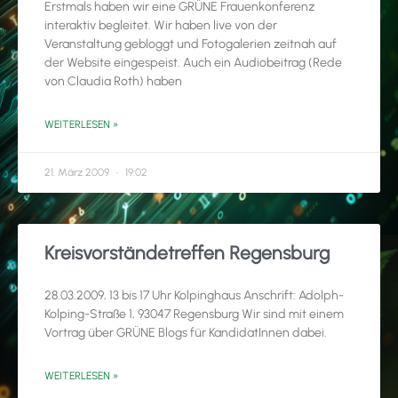
Erstmals haben wir eine GRÜNE Frauenkonferenz
interaktiv begleitet. Wir haben live von der
Veranstaltung gebloggt und Fotogalerien zeitnah auf
der Website eingespeist. Auch ein Audiobeitrag (Rede
von Claudia Roth) haben
WEITERLESEN »
21. März 2009
19:02
Kreisvorständetreffen Regensburg
28.03.2009, 13 bis 17 Uhr Kolpinghaus Anschrift: Adolph-
Kolping-Straße 1, 93047 Regensburg Wir sind mit einem
Vortrag über GRÜNE Blogs für KandidatInnen dabei.
WEITERLESEN »