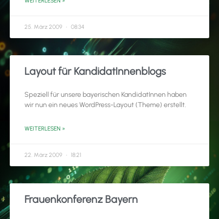
WEITERLESEN »
25. März 2009
08:34
Layout für KandidatInnenblogs
Speziell für unsere bayerischen KandidatInnen haben
wir nun ein neues WordPress-Layout (Theme) erstellt.
WEITERLESEN »
22. März 2009
18:21
Frauenkonferenz Bayern