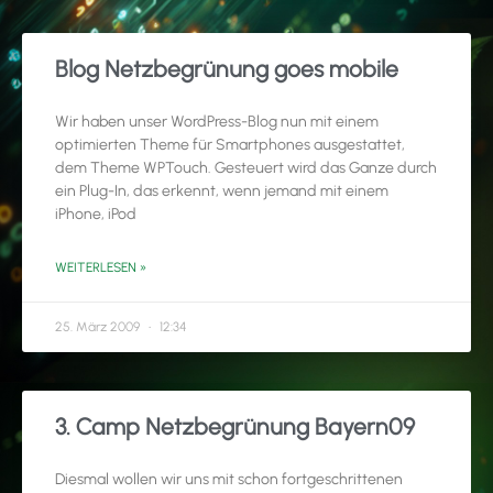
Blog Netzbegrünung goes mobile
Wir haben unser WordPress-Blog nun mit einem
optimierten Theme für Smartphones ausgestattet,
dem Theme WPTouch. Gesteuert wird das Ganze durch
ein Plug-In, das erkennt, wenn jemand mit einem
iPhone, iPod
WEITERLESEN »
25. März 2009
12:34
3. Camp Netzbegrünung Bayern09
Diesmal wollen wir uns mit schon fortgeschrittenen