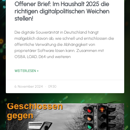
Offener Brief: Im Haushalt 2025 die
richtigen digitalpolitischen Weichen
stellen!
Die digitale Souveränität in Deutschland hängt
maßgeblich davon ab, wie schnell und entschlossen die
öffentliche Verwaltung die Abhängigkeit von
proprietärer Software lösen kann. Zusammen mit
OSBA, LOAD, D64 und weiteren
WEITERLESEN »
6. November 2024
09:30