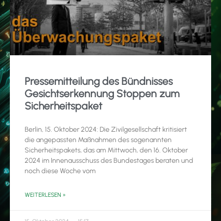
Pressemitteilung des Bündnisses
Gesichtserkennung Stoppen zum
Sicherheitspaket
Berlin, 15. Oktober 2024: Die Zivilgesellschaft kritisiert
die angepassten Maßnahmen des sogenannten
Sicherheitspakets, das am Mittwoch, den 16. Oktober
2024 im Innenausschuss des Bundestages beraten und
noch diese Woche vom
WEITERLESEN »