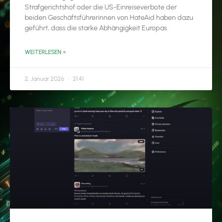
Strafgerichtshof oder die US-Einreiseverbote der
beiden Geschäftsführerinnen von HateAid haben dazu
geführt, dass die starke Abhängigkeit Europas
WEITERLESEN »
2. Januar 2026
21:41