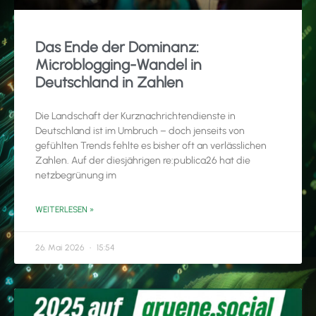
Das Ende der Dominanz:
Microblogging-Wandel in
Deutschland in Zahlen
Die Landschaft der Kurznachrichtendienste in
Deutschland ist im Umbruch – doch jenseits von
gefühlten Trends fehlte es bisher oft an verlässlichen
Zahlen. Auf der diesjährigen re:publica26 hat die
netzbegrünung im
WEITERLESEN »
26. Mai 2026
15:54