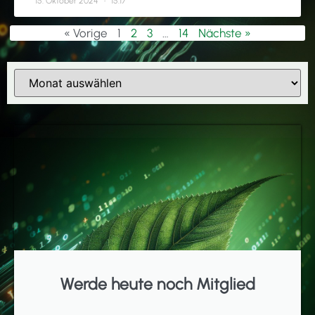
15. Oktober 2024
15:17
« Vorige
1
2
3
…
14
Nächste »
Werde heute noch Mitglied