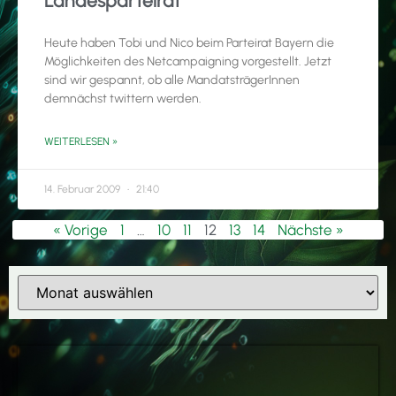
Landesparteirat
Heute haben Tobi und Nico beim Parteirat Bayern die
Möglichkeiten des Netcampaigning vorgestellt. Jetzt
sind wir gespannt, ob alle MandatsträgerInnen
demnächst twittern werden.
WEITERLESEN »
14. Februar 2009
21:40
« Vorige
1
…
10
11
12
13
14
Nächste »