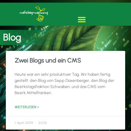
Blog
Zwei Blogs und ein CMS
Heute war ein sehr produktiver Tag. Wir haben fertig
gestellt: den Blog von Sepp Daxenberger, den Blog der
Bezirkstagsfraktion Schwaben, und das CMS vom
Bezirk Mittelfranken.
WEITERLESEN »
1. April 2009
20:02