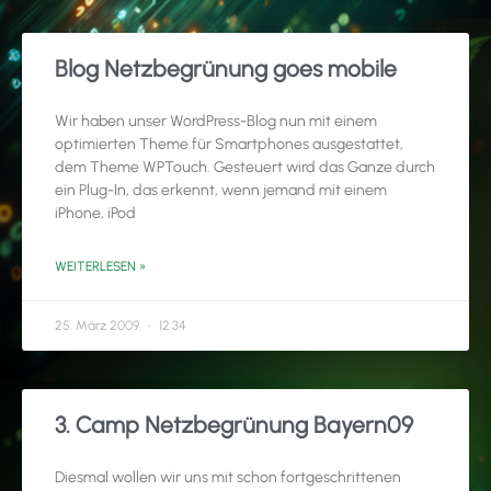
Blog Netzbegrünung goes mobile
Wir haben unser WordPress-Blog nun mit einem
optimierten Theme für Smartphones ausgestattet,
dem Theme WPTouch. Gesteuert wird das Ganze durch
ein Plug-In, das erkennt, wenn jemand mit einem
iPhone, iPod
WEITERLESEN »
25. März 2009
12:34
3. Camp Netzbegrünung Bayern09
Diesmal wollen wir uns mit schon fortgeschrittenen