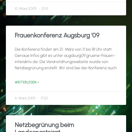
10. März 2009
21:13
Frauenkonferenz Augsburg ’09
Die Konferenz findet am 21. März von 11 bis 18 Uhr statt.
Genaue Infos gibt es unter augsburg09.gruene-frauen-
interaktiv.de. Die Veranstaltungswebsite wurde von
Netzbegrünung erstellt. Wir sind bei der Konferenz auch
WEITERLESEN »
4. März 2009
17:20
Netzbegrünung beim