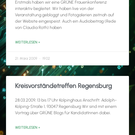
Erstmals haben wir eine GRÜNE Frauenkonferenz
interaktiv begleitet. Wir haben live von der
Veranstaltung gebloggt und Fotogalerien zeitnah auf
der Website eingespeist. Auch ein Audiobeitrag (Rede
von Claudia Roth) haben
WEITERLESEN »
21. März 2009
19:02
Kreisvorständetreffen Regensburg
28.03.2009, 13 bis 17 Uhr Kolpinghaus Anschrift: Adolph-
Kolping-Straße 1, 93047 Regensburg Wir sind mit einem
Vortrag über GRÜNE Blogs für KandidatInnen dabei.
WEITERLESEN »