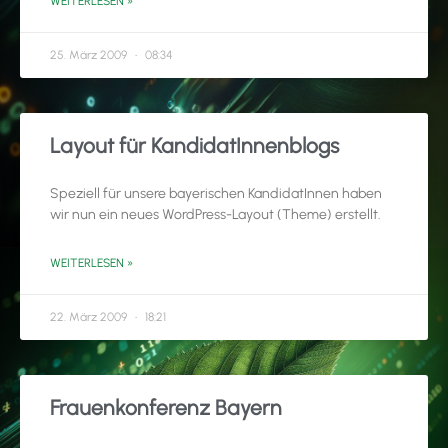
WEITERLESEN »
25. März 2009
08:34
Layout für KandidatInnenblogs
Speziell für unsere bayerischen KandidatInnen haben
wir nun ein neues WordPress-Layout (Theme) erstellt.
WEITERLESEN »
22. März 2009
18:21
Frauenkonferenz Bayern