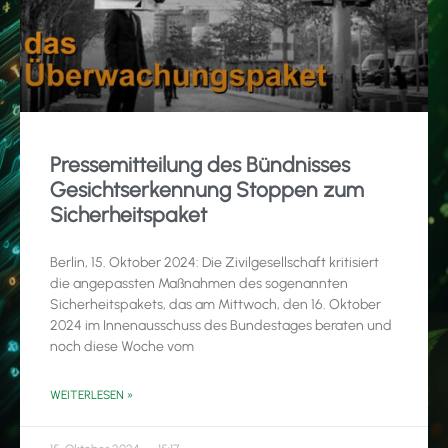
Pressemitteilung des Bündnisses
Gesichtserkennung Stoppen zum
Sicherheitspaket
Berlin, 15. Oktober 2024: Die Zivilgesellschaft kritisiert
die angepassten Maßnahmen des sogenannten
Sicherheitspakets, das am Mittwoch, den 16. Oktober
2024 im Innenausschuss des Bundestages beraten und
noch diese Woche vom
WEITERLESEN »