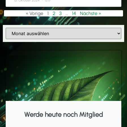
15. Oktober 2024
15:17
« Vorige
1
2
3
…
14
Nächste »
Werde heute noch Mitglied