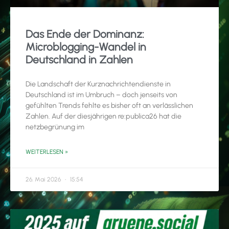
Das Ende der Dominanz:
Microblogging-Wandel in
Deutschland in Zahlen
Die Landschaft der Kurznachrichtendienste in
Deutschland ist im Umbruch – doch jenseits von
gefühlten Trends fehlte es bisher oft an verlässlichen
Zahlen. Auf der diesjährigen re:publica26 hat die
netzbegrünung im
WEITERLESEN »
26. Mai 2026
15:54