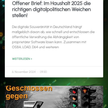
Offener Brief: Im Haushalt 2025 die
richtigen digitalpolitischen Weichen
stellen!
Die digitale Souveränität in Deutschland hängt
maßgeblich davon ab, wie schnell und entschlossen die
öffentliche Verwaltung die Abhängigkeit von
proprietärer Software lösen kann. Zusammen mit
OSBA, LOAD, D64 und weiteren
WEITERLESEN »
6. November 2024
09:30