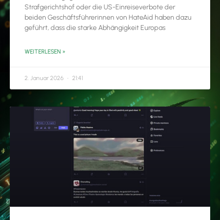
Strafgerichtshof oder die US-Einreiseverbote der
beiden Geschäftsführerinnen von HateAid haben dazu
geführt, dass die starke Abhängigkeit Europas
WEITERLESEN »
2. Januar 2026
21:41