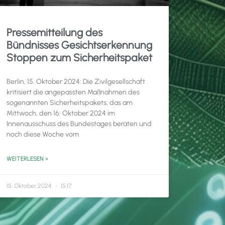
Pressemitteilung des
Bündnisses Gesichtserkennung
Stoppen zum Sicherheitspaket
Berlin, 15. Oktober 2024: Die Zivilgesellschaft
kritisiert die angepassten Maßnahmen des
sogenannten Sicherheitspakets, das am
Mittwoch, den 16. Oktober 2024 im
Innenausschuss des Bundestages beraten und
noch diese Woche vom
WEITERLESEN »
15. Oktober 2024
15:17