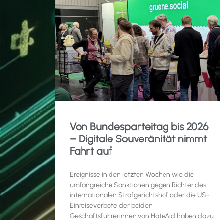
Von Bundesparteitag bis 2026
– Digitale Souveränität nimmt
Fahrt auf
Ereignisse in den letzten Wochen wie die
umfangreiche Sanktionen gegen Richter des
internationalen Strafgerichtshof oder die US-
Einreiseverbote der beiden
Geschäftsführerinnen von HateAid haben dazu