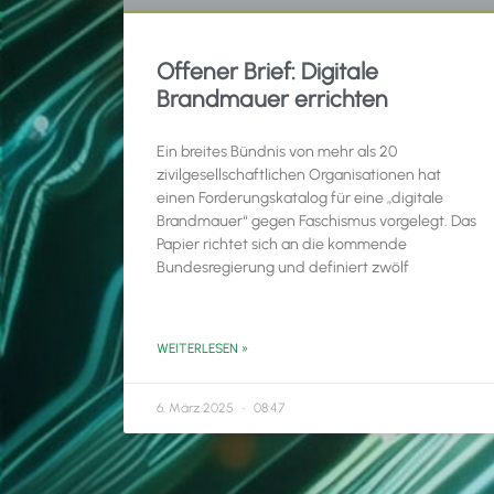
Offener Brief: Digitale
Brandmauer errichten
Ein breites Bündnis von mehr als 20
zivilgesellschaftlichen Organisationen hat
einen Forderungskatalog für eine „digitale
Brandmauer“ gegen Faschismus vorgelegt. Das
Papier richtet sich an die kommende
Bundesregierung und definiert zwölf
WEITERLESEN »
6. März 2025
08:47