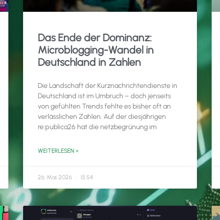
Das Ende der Dominanz:
Microblogging-Wandel in
Deutschland in Zahlen
Die Landschaft der Kurznachrichtendienste in
Deutschland ist im Umbruch – doch jenseits
von gefühlten Trends fehlte es bisher oft an
verlässlichen Zahlen. Auf der diesjährigen
re:publica26 hat die netzbegrünung im
WEITERLESEN »
26. Mai 2026
15:54