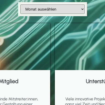
Mitglied
Unterst
inde Mitstreiter:innen,
Viele innovative Proj
er Gestaltung einer
ganz viel Zeit und Ner