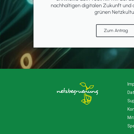
nachhaltigen digitalen Zukunft und 
grünen Netzkultu
Zum Antrag
Im
Da
Su
Kon
Mit
Sp