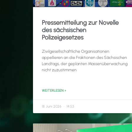
Pressemitteilung zur Novelle
des sächsischen
Polizeigesetzes
Zivilgesellschaftliche Organisationen
appellieren an die Fraktionen des Sächsischen
Landtags, der geplanten Massenüberwachung
nicht zuzustimmen
WEITERLESEN »
18. Juni 2026
14:53