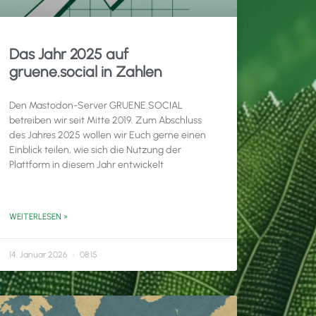
Das Jahr 2025 auf
gruene.social in Zahlen
Den Mastodon-Server GRUENE.SOCIAL
betreiben wir seit Mitte 2019. Zum Abschluss
des Jahres 2025 wollen wir Euch gerne einen
Einblick teilen, wie sich die Nutzung der
Plattform in diesem Jahr entwickelt
WEITERLESEN »
14. Januar 2026
08:15