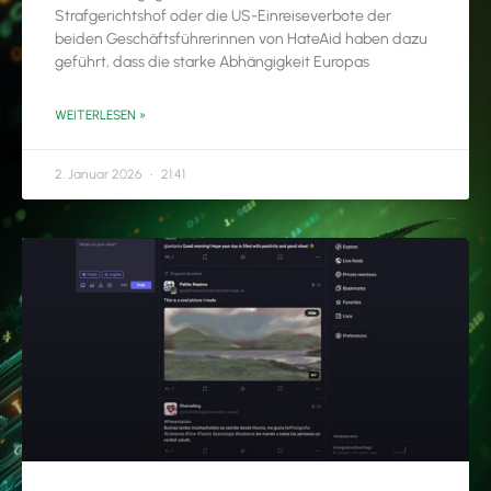
Strafgerichtshof oder die US-Einreiseverbote der
beiden Geschäftsführerinnen von HateAid haben dazu
geführt, dass die starke Abhängigkeit Europas
WEITERLESEN »
2. Januar 2026
21:41