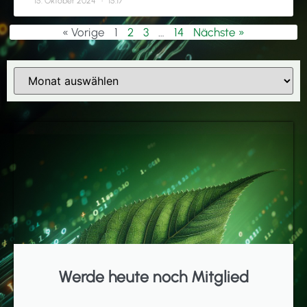
15. Oktober 2024
15:17
« Vorige
1
2
3
…
14
Nächste »
Werde heute noch Mitglied