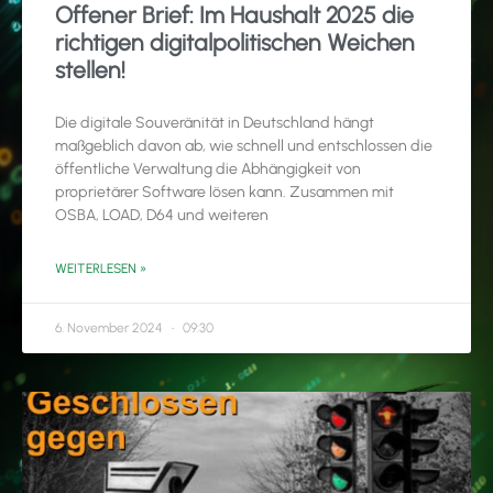
Offener Brief: Im Haushalt 2025 die
richtigen digitalpolitischen Weichen
stellen!
Die digitale Souveränität in Deutschland hängt
maßgeblich davon ab, wie schnell und entschlossen die
öffentliche Verwaltung die Abhängigkeit von
proprietärer Software lösen kann. Zusammen mit
OSBA, LOAD, D64 und weiteren
WEITERLESEN »
6. November 2024
09:30