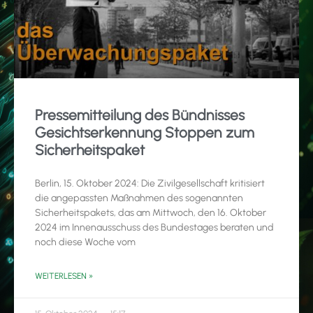
Pressemitteilung des Bündnisses
Gesichtserkennung Stoppen zum
Sicherheitspaket
Berlin, 15. Oktober 2024: Die Zivilgesellschaft kritisiert
die angepassten Maßnahmen des sogenannten
Sicherheitspakets, das am Mittwoch, den 16. Oktober
2024 im Innenausschuss des Bundestages beraten und
noch diese Woche vom
WEITERLESEN »