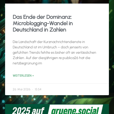
Das Ende der Dominanz:
Microblogging-Wandel in
Deutschland in Zahlen
Die Landschaft der Kurznachrichtendienste in
Deutschland ist im Umbruch – doch jenseits von
gefühlten Trends fehlte es bisher oft an verlässlichen
Zahlen. Auf der diesjährigen re:publica26 hat die
netzbegrünung im
WEITERLESEN »
26. Mai 2026
15:54