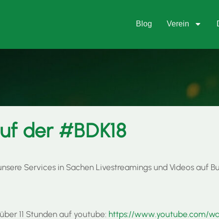
Blog
Verein
uf der #BDK18
 unsere Services in Sachen Livestreamings und Videos auf B
 über 11 Stunden auf youtube:
https://www.youtube.com/w