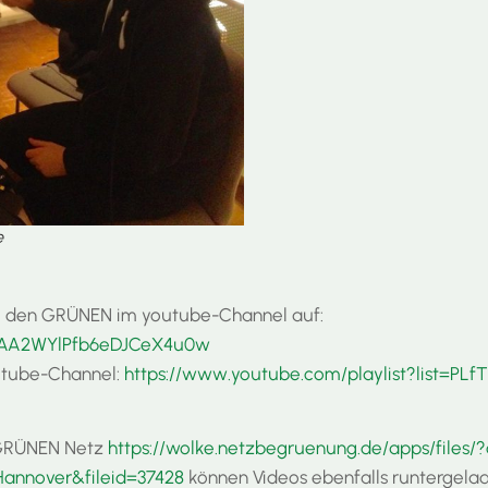
e
bei den GRÜNEN im youtube-Channel auf:
7TAA2WYlPfb6eDJCeX4u0w
outube-Channel:
https://www.youtube.com/playlist?list=P
 GRÜNEN Netz
https://wolke.netzbegruenung.de/apps/files
annover&fileid=37428
können Videos ebenfalls runtergela