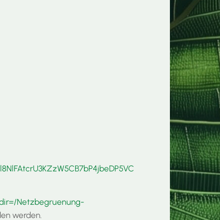
LfTl8NlFAtcrU3KZzW5CB7bP4jbeDP5VC
/?dir=/Netzbegruenung-
den werden.