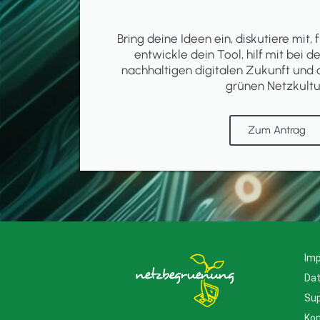
Bring deine Ideen ein, diskutiere mit, f
entwickle dein Tool, hilf mit bei d
nachhaltigen digitalen Zukunft und 
grünen Netzkultu
Zum Antrag
Im
Da
Su
Kon