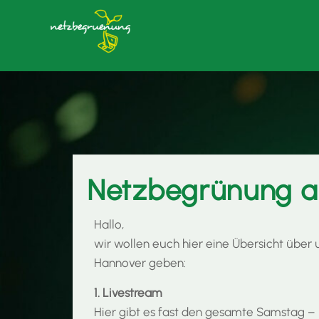
Netzbegrünung a
Hallo,
wir wollen euch hier eine Übersicht über
Hannover geben:
1. Livestream
Hier gibt es fast den gesamte Samstag –