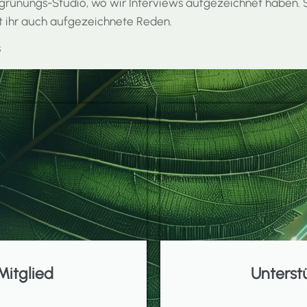
grünungs-Studio, wo wir Interviews aufgezeichnet haben. S
et ihr auch aufgezeichnete Reden.
s
Mitglied
Unterst