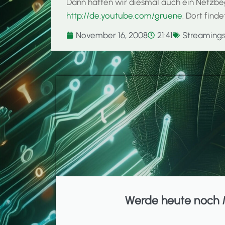
Dann hatten wir diesmal auch ein Netzbe
http://de.youtube.com/gruene
. Dort find
November 16, 2008
21:41
Streaming
Werde heute noch 