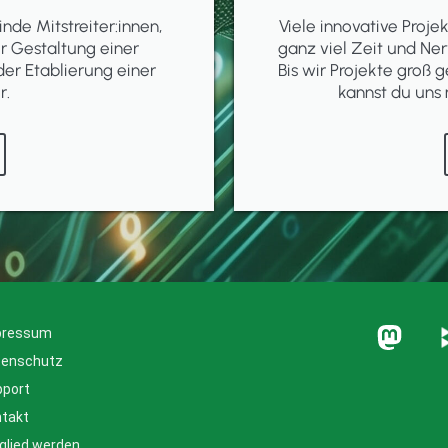
inde Mitstreiter:innen,
Viele innovative Proj
er Gestaltung einer
ganz viel Zeit und Ner
der Etablierung einer
Bis wir Projekte groß g
r.
kannst du uns 
pressum
tenschutz
pport
takt
glied werden