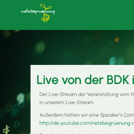
Live von der BDK i
Der Live-Stream der Veranstaltung vom 14.
in unserem Live-Stream.
Außerdem hatten wir eine Speaker’s Corne
http://de.youtube.com/netzbegruenung
a