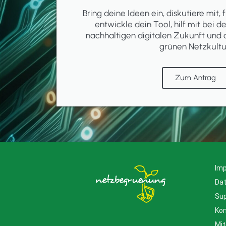
Bring deine Ideen ein, diskutiere mit, f
entwickle dein Tool, hilf mit bei d
nachhaltigen digitalen Zukunft und 
grünen Netzkultu
Zum Antrag
Im
Da
Su
Kon
Mit