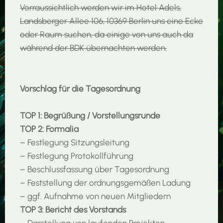
Vorraussichtlich werden wir im Hotel Adels,
Landsberger Allee 106, 10369 Berlin uns eine Ecke
oder Raum suchen, da einige von uns auch da
während der BDK übernachten werden.
Vorschlag für die Tagesordnung
TOP 1: Begrüßung / Vorstellungsrunde
TOP 2: Formalia
– Festlegung Sitzungsleitung
– Festlegung Protokollführung
– Beschlussfassung über Tagesordnung
– Feststellung der ordnungsgemäßen Ladung
– ggf. Aufnahme von neuen Mitgliedern
TOP 3: Bericht des Vorstands