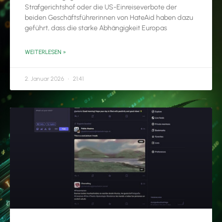
Strafgerichtshof oder die US-Einreiseverbote der
beiden Geschäftsführerinnen von HateAid haben dazu
geführt, dass die starke Abhängigkeit Europas
WEITERLESEN »
2. Januar 2026
21:41