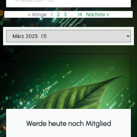
15. Oktober 2024
15:17
« Vorige
1
2
3
…
14
Nächste »
Werde heute noch Mitglied