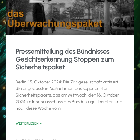
Pressemitteilung des Bündnisses
Gesichtserkennung Stoppen zum
Sicherheitspaket
Berlin, 15. Oktober 2024: Die Zivilgesellschaft kritisiert
die angepassten Maßnahmen des sogenannten
Sicherheitspakets, das am Mittwoch, den 16. Oktober
2024 im Innenausschuss des Bundestages beraten und
noch diese Woche vom
WEITERLESEN »