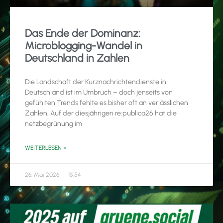
Das Ende der Dominanz:
Microblogging-Wandel in
Deutschland in Zahlen
Die Landschaft der Kurznachrichtendienste in
Deutschland ist im Umbruch – doch jenseits von
gefühlten Trends fehlte es bisher oft an verlässlichen
Zahlen. Auf der diesjährigen re:publica26 hat die
netzbegrünung im
WEITERLESEN »
26. Mai 2026
15:54