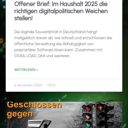
Offener Brief: Im Haushalt 2025 die
richtigen digitalpolitischen Weichen
stellen!
Die digitale Souveränität in Deutschland hängt
maßgeblich davon ab, wie schnell und entschlossen die
öffentliche Verwaltung die Abhängigkeit von
proprietärer Software lösen kann. Zusammen mit
OSBA, LOAD, D64 und weiteren
WEITERLESEN »
6. November 2024
09:30