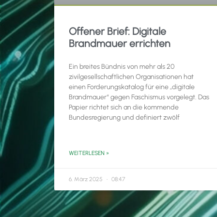
Offener Brief: Digitale
Brandmauer errichten
Ein breites Bündnis von mehr als 20
zivilgesellschaftlichen Organisationen hat
einen Forderungskatalog für eine „digitale
Brandmauer“ gegen Faschismus vorgelegt. Das
Papier richtet sich an die kommende
Bundesregierung und definiert zwölf
WEITERLESEN »
6. März 2025
08:47