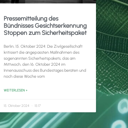
Pressemitteilung des
Bündnisses Gesichtserkennung
Stoppen zum Sicherheitspaket
Berlin, 15. Oktober 2024: Die Zivilgesellschaft
kritisiert die angepassten Maßnahmen des
sogenannten Sicherheitspakets, das am
Mittwoch, den 16. Oktober 2024 im
Innenausschuss des Bundestages beraten und
noch diese Woche vom
WEITERLESEN »
15. Oktober 2024
15:17