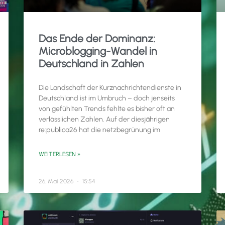
Das Ende der Dominanz:
Microblogging-Wandel in
Deutschland in Zahlen
Die Landschaft der Kurznachrichtendienste in
Deutschland ist im Umbruch – doch jenseits
von gefühlten Trends fehlte es bisher oft an
verlässlichen Zahlen. Auf der diesjährigen
re:publica26 hat die netzbegrünung im
WEITERLESEN »
26. Mai 2026
15:54