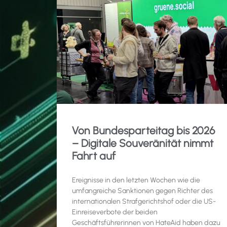
Von Bundesparteitag bis 2026
– Digitale Souveränität nimmt
Fahrt auf
Ereignisse in den letzten Wochen wie die
umfangreiche Sanktionen gegen Richter des
internationalen Strafgerichtshof oder die US-
Einreiseverbote der beiden
Geschäftsführerinnen von HateAid haben dazu