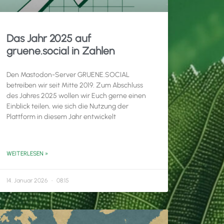
Das Jahr 2025 auf
gruene.social in Zahlen
Den Mastodon-Server GRUENE.SOCIAL
betreiben wir seit Mitte 2019. Zum Abschluss
des Jahres 2025 wollen wir Euch gerne einen
Einblick teilen, wie sich die Nutzung der
Plattform in diesem Jahr entwickelt
WEITERLESEN »
14. Januar 2026
08:15