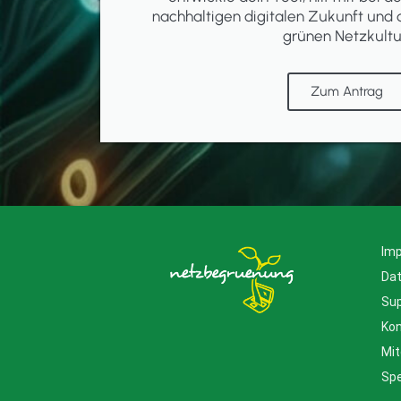
nachhaltigen digitalen Zukunft und 
grünen Netzkultu
Zum Antrag
Im
Da
Su
Kon
Mit
Sp