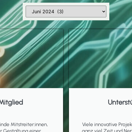
Mitglied
Unterst
inde Mitstreiter:innen,
Viele innovative Proj
er Gestaltung einer
ganz viel Zeit und Ner