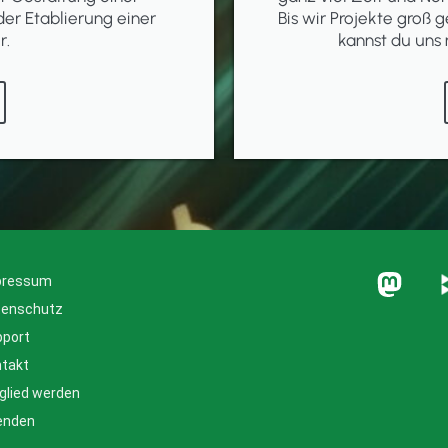
der Etablierung einer
Bis wir Projekte groß g
r.
kannst du uns 
pressum
tenschutz
pport
takt
glied werden
enden