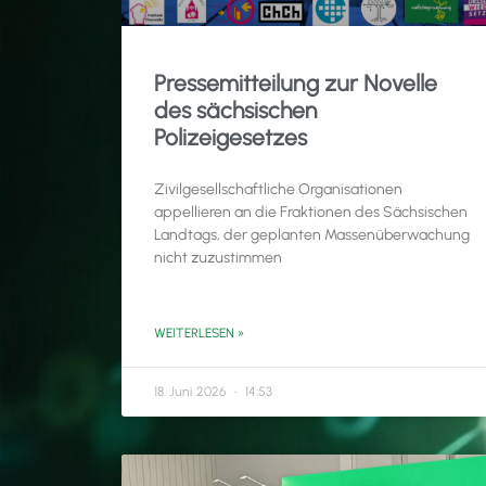
Pressemitteilung zur Novelle
des sächsischen
Polizeigesetzes
Zivilgesellschaftliche Organisationen
appellieren an die Fraktionen des Sächsischen
Landtags, der geplanten Massenüberwachung
nicht zuzustimmen
WEITERLESEN »
18. Juni 2026
14:53