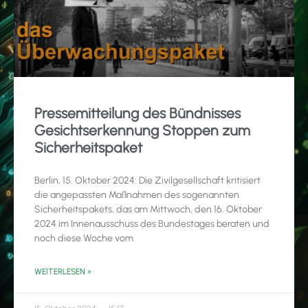
Pressemitteilung des Bündnisses
Gesichtserkennung Stoppen zum
Sicherheitspaket
Berlin, 15. Oktober 2024: Die Zivilgesellschaft kritisiert
die angepassten Maßnahmen des sogenannten
Sicherheitspakets, das am Mittwoch, den 16. Oktober
2024 im Innenausschuss des Bundestages beraten und
noch diese Woche vom
WEITERLESEN »