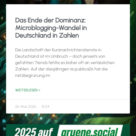
Das Ende der Dominanz:
Microblogging-Wandel in
Deutschland in Zahlen
Die Landschaft der Kurznachrichtendienste in
Deutschland ist im Umbruch – doch jenseits von
gefühlten Trends fehlte es bisher oft an verlässlichen
Zahlen. Auf der diesjährigen re:publica26 hat die
netzbegrünung im
WEITERLESEN »
26. Mai 2026
15:54