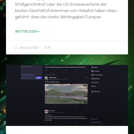
Strafgerichtshof oder die US-Einreiseverbote der
beiden Geschäftsführerinnen von HateAid haben dazu
geführt, dass die starke Abhängigkeit Europas
WEITERLESEN »
2. Januar 2026
21:41