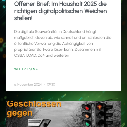
Offener Brief: Im Haushalt 2025 die
richtigen digitalpolitischen Weichen
stellen!
Die digitale Souveränität in Deutschland hängt
maßgeblich davon ab, wie schnell und entschlossen die
öffentliche Verwaltung die Abhängigkeit von
proprietärer Software lösen kann. Zusammen mit
OSBA, LOAD, D64 und weiteren
WEITERLESEN »
6. November 2024
09:30