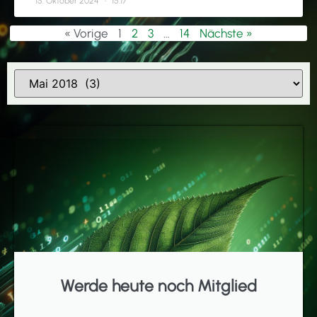
15. Oktober 2024
15:17
« Vorige
1
2
3
…
14
Nächste »
Werde heute noch Mitglied