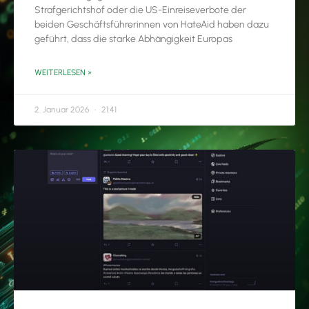
Strafgerichtshof oder die US-Einreiseverbote der
beiden Geschäftsführerinnen von HateAid haben dazu
geführt, dass die starke Abhängigkeit Europas
WEITERLESEN »
2. Januar 2026
21:41