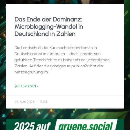
Das Ende der Dominanz:
Microblogging-Wandel in
Deutschland in Zahlen
Die Landschaft der Kurznachrichtendienste in
Deutschland ist im Umbruch – doch jenseits von
gefühlten Trends fehlte es bisher oft an verlässlichen
Zahlen. Auf der diesjährigen re:publica26 hat die
netzbegrünung im
WEITERLESEN »
26. Mai 2026
15:54