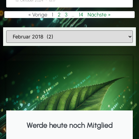
15. Oktober 2024
15:17
« Vorige
1
2
3
…
14
Nächste »
Werde heute noch Mitglied