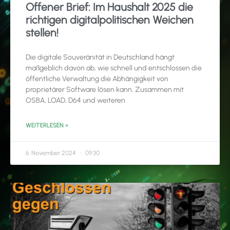
Offener Brief: Im Haushalt 2025 die
richtigen digitalpolitischen Weichen
stellen!
Die digitale Souveränität in Deutschland hängt
maßgeblich davon ab, wie schnell und entschlossen die
öffentliche Verwaltung die Abhängigkeit von
proprietärer Software lösen kann. Zusammen mit
OSBA, LOAD, D64 und weiteren
WEITERLESEN »
6. November 2024
09:30