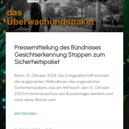
Pressemitteilung des Bündnisses
Gesichtserkennung Stoppen zum
Sicherheitspaket
Berlin, 15. Oktober 2024: Die Zivilgesellschaft kritisiert
die angepassten Maßnahmen des sogenannten
Sicherheitspakets, das am Mittwoch, den 16. Oktober
2024 im Innenausschuss des Bundestages beraten und
noch diese Woche vom
WEITERLESEN »