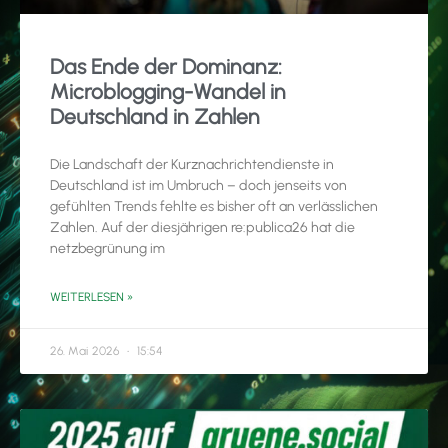
Das Ende der Dominanz:
Microblogging-Wandel in
Deutschland in Zahlen
Die Landschaft der Kurznachrichtendienste in
Deutschland ist im Umbruch – doch jenseits von
gefühlten Trends fehlte es bisher oft an verlässlichen
Zahlen. Auf der diesjährigen re:publica26 hat die
netzbegrünung im
WEITERLESEN »
26. Mai 2026
15:54