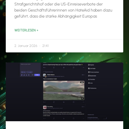
Strafgerichtshof oder die US-Einreiseverbote der
beiden Geschäftsführerinnen von HateAid haben dazu
geführt, dass die starke Abhängigkeit Europas
WEITERLESEN »
2. Januar 2026
21:41