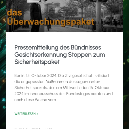
Pressemitteilung des Bündnisses
Gesichtserkennung Stoppen zum
Sicherheitspaket
Berlin, 15. Oktober 2024: Die Zivilgesellschaft kritisiert
die angepassten Maßnahmen des sogenannten
Sicherheitspakets, das am Mittwoch, den 16. Oktober
2024 im Innenausschuss des Bundestages beraten und
noch diese Woche vom
WEITERLESEN »