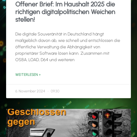
Offener Brief: Im Haushalt 2025 die
richtigen digitalpolitischen Weichen
stellen!
Die digitale Souveränität in Deutschland hängt
maßgeblich davon ab, wie schnell und entschlossen die
öffentliche Verwaltung die Abhängigkeit von
proprietärer Software lösen kann. Zusammen mit
OSBA, LOAD, D64 und weiteren
WEITERLESEN »
6. November 2024
09:30