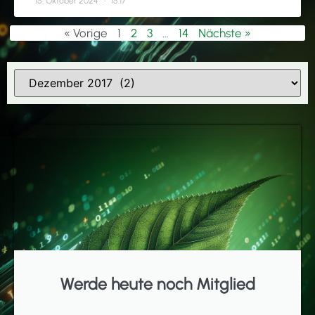
15. Oktober 2024
15:17
« Vorige
1
2
3
…
14
Nächste »
Werde heute noch Mitglied