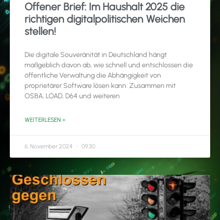
Offener Brief: Im Haushalt 2025 die
richtigen digitalpolitischen Weichen
stellen!
Die digitale Souveränität in Deutschland hängt
maßgeblich davon ab, wie schnell und entschlossen die
öffentliche Verwaltung die Abhängigkeit von
proprietärer Software lösen kann. Zusammen mit
OSBA, LOAD, D64 und weiteren
WEITERLESEN »
6. November 2024
09:30