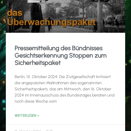
Pressemitteilung des Bündnisses
Gesichtserkennung Stoppen zum
Sicherheitspaket
Berlin, 15. Oktober 2024: Die Zivilgesellschaft kritisiert
die angepassten Maßnahmen des sogenannten
Sicherheitspakets, das am Mittwoch, den 16. Oktober
2024 im Innenausschuss des Bundestages beraten und
noch diese Woche vom
WEITERLESEN »