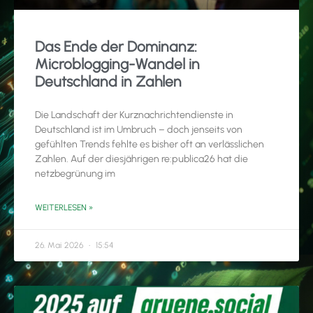
Das Ende der Dominanz:
Microblogging-Wandel in
Deutschland in Zahlen
Die Landschaft der Kurznachrichtendienste in
Deutschland ist im Umbruch – doch jenseits von
gefühlten Trends fehlte es bisher oft an verlässlichen
Zahlen. Auf der diesjährigen re:publica26 hat die
netzbegrünung im
WEITERLESEN »
26. Mai 2026
15:54