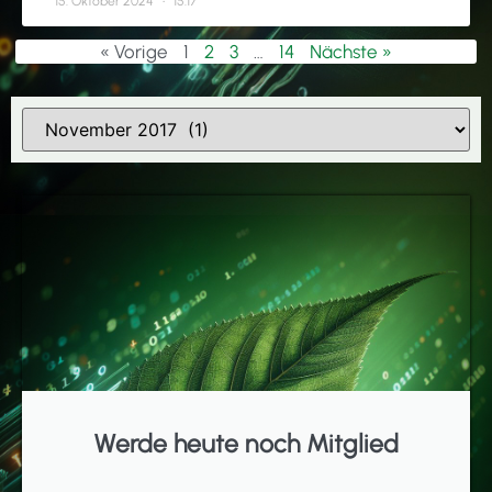
15. Oktober 2024
15:17
« Vorige
1
2
3
…
14
Nächste »
Werde heute noch Mitglied