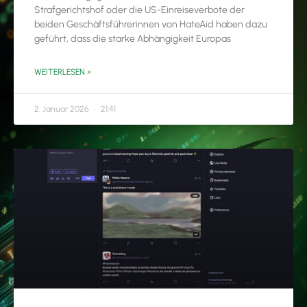
Strafgerichtshof oder die US-Einreiseverbote der
beiden Geschäftsführerinnen von HateAid haben dazu
geführt, dass die starke Abhängigkeit Europas
WEITERLESEN »
2. Januar 2026
21:41