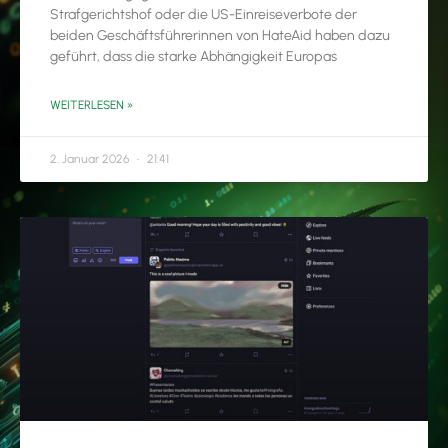
Strafgerichtshof oder die US-Einreiseverbote der
beiden Geschäftsführerinnen von HateAid haben dazu
geführt, dass die starke Abhängigkeit Europas
WEITERLESEN »
2. Januar 2026
21:41