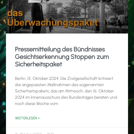
Pressemitteilung des Bündnisses
Gesichtserkennung Stoppen zum
Sicherheitspaket
Berlin, 15. Oktober 2024: Die Zivilgesellschaft kritisiert
die angepassten Maßnahmen des sogenannten
Sicherheitspakets, das am Mittwoch, den 16. Oktober
2024 im Innenausschuss des Bundestages beraten und
noch diese Woche vom
WEITERLESEN »