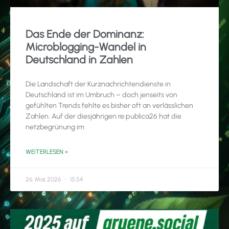
Das Ende der Dominanz:
Microblogging-Wandel in
Deutschland in Zahlen
Die Landschaft der Kurznachrichtendienste in
Deutschland ist im Umbruch – doch jenseits von
gefühlten Trends fehlte es bisher oft an verlässlichen
Zahlen. Auf der diesjährigen re:publica26 hat die
netzbegrünung im
WEITERLESEN »
26. Mai 2026
15:54