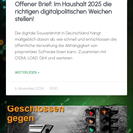
Offener Brief: Im Haushalt 2025 die
richtigen digitalpolitischen Weichen
stellen!
Die digitale Souveränität in Deutschland hängt
maßgeblich davon ab, wie schnell und entschlossen die
öffentliche Verwaltung die Abhängigkeit von
proprietärer Software lösen kann. Zusammen mit
OSBA, LOAD, D64 und weiteren
WEITERLESEN »
6. November 2024
09:30