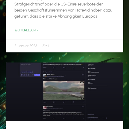
Strafgerichtshof oder die US-Einreiseverbote der
beiden Geschäftsführerinnen von HateAid haben dazu
geführt, dass die starke Abhängigkeit Europas
WEITERLESEN »
2. Januar 2026
21:41