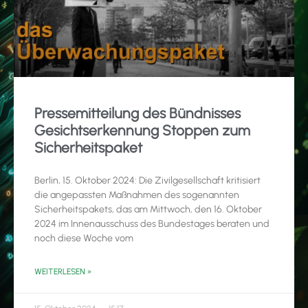
Pressemitteilung des Bündnisses
Gesichtserkennung Stoppen zum
Sicherheitspaket
Berlin, 15. Oktober 2024: Die Zivilgesellschaft kritisiert
die angepassten Maßnahmen des sogenannten
Sicherheitspakets, das am Mittwoch, den 16. Oktober
2024 im Innenausschuss des Bundestages beraten und
noch diese Woche vom
WEITERLESEN »