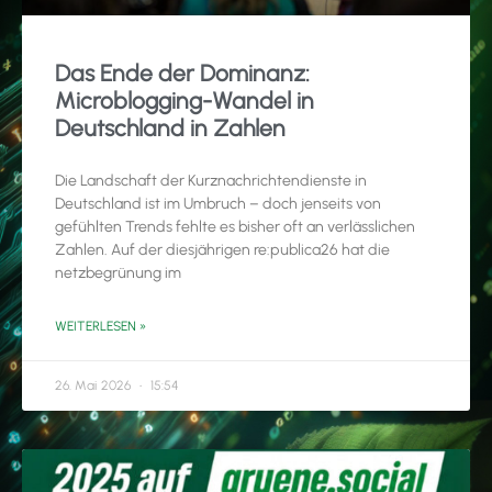
Das Ende der Dominanz:
Microblogging-Wandel in
Deutschland in Zahlen
Die Landschaft der Kurznachrichtendienste in
Deutschland ist im Umbruch – doch jenseits von
gefühlten Trends fehlte es bisher oft an verlässlichen
Zahlen. Auf der diesjährigen re:publica26 hat die
netzbegrünung im
WEITERLESEN »
26. Mai 2026
15:54