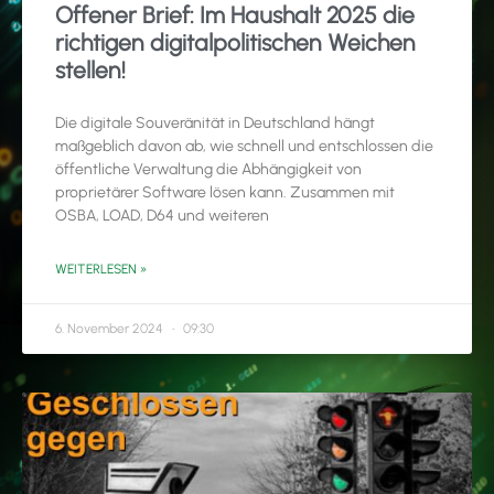
Offener Brief: Im Haushalt 2025 die
richtigen digitalpolitischen Weichen
stellen!
Die digitale Souveränität in Deutschland hängt
maßgeblich davon ab, wie schnell und entschlossen die
öffentliche Verwaltung die Abhängigkeit von
proprietärer Software lösen kann. Zusammen mit
OSBA, LOAD, D64 und weiteren
WEITERLESEN »
6. November 2024
09:30