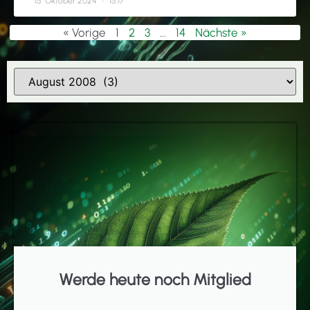
15. Oktober 2024
15:17
« Vorige
1
2
3
…
14
Nächste »
Werde heute noch Mitglied